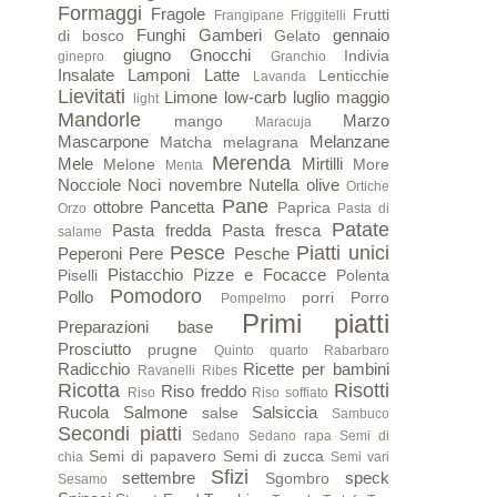
Formaggi
Fragole
Frutti
Frangipane
Friggitelli
Funghi
Gamberi
gennaio
di bosco
Gelato
giugno
Gnocchi
Indivia
ginepro
Granchio
Insalate
Lamponi
Latte
Lenticchie
Lavanda
Lievitati
Limone
low-carb
luglio
maggio
light
Mandorle
Marzo
mango
Maracuja
Mascarpone
Melanzane
Matcha
melagrana
Merenda
Mele
Mirtilli
Melone
More
Menta
Nocciole
Noci
novembre
Nutella
olive
Ortiche
Pane
ottobre
Pancetta
Paprica
Orzo
Pasta di
Patate
Pasta fredda
Pasta fresca
salame
Pesce
Piatti unici
Peperoni
Pere
Pesche
Pistacchio
Pizze e Focacce
Piselli
Polenta
Pomodoro
Pollo
porri
Porro
Pompelmo
Primi piatti
Preparazioni base
Prosciutto
prugne
Quinto quarto
Rabarbaro
Radicchio
Ricette per bambini
Ravanelli
Ribes
Ricotta
Risotti
Riso freddo
Riso
Riso soffiato
Rucola
Salmone
Salsiccia
salse
Sambuco
Secondi piatti
Sedano
Sedano rapa
Semi di
Semi di papavero
Semi di zucca
chia
Semi vari
Sfizi
settembre
speck
Sgombro
Sesamo