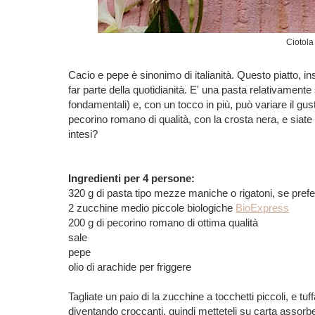
Ciotola
Cacio e pepe è sinonimo di italianità. Questo piatto, insi
far parte della quotidianità. E' una pasta relativament
fondamentali) e, con un tocco in più, può variare il g
pecorino romano di qualità, con la crosta nera, e siat
intesi?
Ingredienti per 4 persone:
320 g di pasta tipo mezze maniche o rigatoni, se prefe
2 zucchine medio piccole biologiche
BioExpress
200 g di pecorino romano di ottima qualità
sale
pepe
olio di arachide per friggere
Tagliate un paio di la zucchine a tocchetti piccoli, e tuff
diventando croccanti, quindi metteteli su carta assorbe