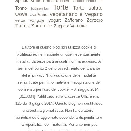
Spinaci
Street Food
Tacchino
Taccole
Tartufo
Tea
Torte
Torte salate
Tonno
Topinambur
Uova
Vegetariano e Vegano
Varie
Uva
yogurt
Zafferano
Zenzero
verza
Vongole
Zucca
Zucchine
Zuppe e Vellutate
L'autore di questo blog non utilizza cookie di
profilazione, né risponde di quelli eventualmente
installati da terze parti ai quali non ha accesso. Ai
sensi del punto 2 del provvedimento del Garante
della privacy "Individuazione delle modalità
semplificate per l’informativa e l’acquisizione del
consenso per l’uso dei cookie" - 8 maggio 2014
[3118884] Pubblicato sulla Gazzetta Ufficiale n.
126 del 3 giugno 2014. Questo blog non costituisce
una testata giornalistica. Non ha carattere
periodico ed è aggiornato secondo la disponibilità e
la reperibilità dei materiali. Pertanto non può