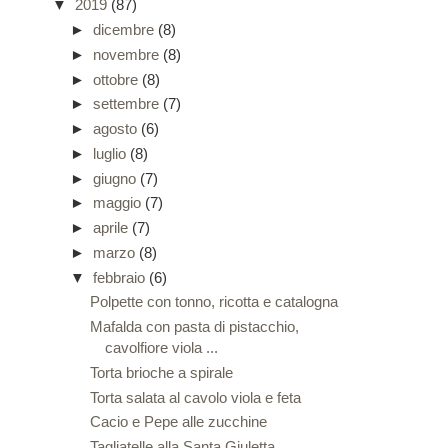
▼
2019
(87)
►
dicembre
(8)
►
novembre
(8)
►
ottobre
(8)
►
settembre
(7)
►
agosto
(6)
►
luglio
(8)
►
giugno
(7)
►
maggio
(7)
►
aprile
(7)
►
marzo
(8)
▼
febbraio
(6)
Polpette con tonno, ricotta e catalogna
Mafalda con pasta di pistacchio,
cavolfiore viola ...
Torta brioche a spirale
Torta salata al cavolo viola e feta
Cacio e Pepe alle zucchine
Tagliatelle alla Santa Giuletta