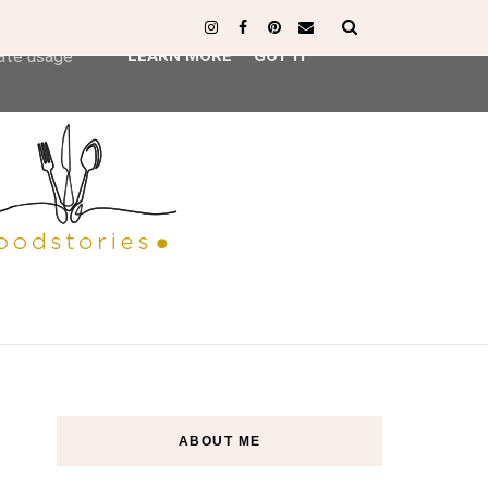
ser-agent
rate usage
LEARN MORE
GOT IT
ABOUT ME