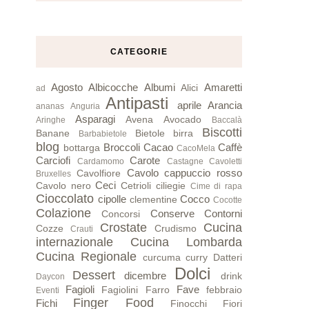
CATEGORIE
Agosto
Albicocche
Albumi
Amaretti
Alici
ad
Antipasti
aprile
Arancia
ananas
Anguria
Asparagi
Avena
Avocado
Aringhe
Baccalà
Biscotti
Banane
Bietole
birra
Barbabietole
blog
Broccoli
Cacao
Caffè
bottarga
CacoMela
Carciofi
Carote
Cardamomo
Castagne
Cavoletti
Cavolo cappuccio rosso
Cavolfiore
Bruxelles
Ceci
Cavolo nero
Cetrioli
ciliegie
Cime di rapa
Cioccolato
cipolle
Cocco
clementine
Cocotte
Colazione
Conserve
Contorni
Concorsi
Crostate
Cucina
Cozze
Crudismo
Crauti
internazionale
Cucina Lombarda
Cucina Regionale
curcuma
curry
Datteri
Dolci
Dessert
dicembre
drink
Daycon
Fagioli
Fave
Fagiolini
Farro
febbraio
Eventi
Finger Food
Fichi
Finocchi
Fiori