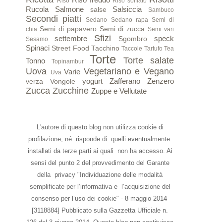
Riso
Riso soffiato
Rucola
Salmone
Salsiccia
salse
Sambuco
Secondi piatti
Sedano
Sedano rapa
Semi di
Semi di papavero
Semi di zucca
chia
Semi vari
Sfizi
settembre
speck
Sgombro
Sesamo
Spinaci
Street Food
Tacchino
Taccole
Tartufo
Tea
Torte
Torte salate
Tonno
Topinambur
Uova
Vegetariano e Vegano
Varie
Uva
yogurt
Zafferano
Zenzero
verza
Vongole
Zucca
Zucchine
Zuppe e Vellutate
L'autore di questo blog non utilizza cookie di
profilazione, né risponde di quelli eventualmente
installati da terze parti ai quali non ha accesso. Ai
sensi del punto 2 del provvedimento del Garante
della privacy "Individuazione delle modalità
semplificate per l’informativa e l’acquisizione del
consenso per l’uso dei cookie" - 8 maggio 2014
[3118884] Pubblicato sulla Gazzetta Ufficiale n.