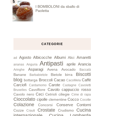
I BOMBOLONI da sballo di
Paoletta
CATEGORIE
Agosto
Albicocche
Albumi
Amaretti
Alici
ad
Antipasti
aprile
Arancia
ananas
Anguria
Asparagi
Avena
Avocado
Aringhe
Baccalà
Biscotti
Banane
Bietole
birra
Barbabietole
blog
Broccoli
Cacao
Caffè
bottarga
CacoMela
Carciofi
Carote
Cardamomo
Castagne
Cavoletti
Cavolo cappuccio rosso
Cavolfiore
Bruxelles
Ceci
Cavolo nero
Cetrioli
ciliegie
Cime di rapa
Cioccolato
cipolle
Cocco
clementine
Cocotte
Colazione
Conserve
Contorni
Concorsi
Crostate
Cucina
Cozze
Crudismo
Crauti
internazionale
Cucina Lombarda