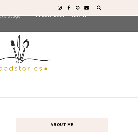
ser-agent
rate usage
LEARN MORE
GOT IT
ABOUT ME