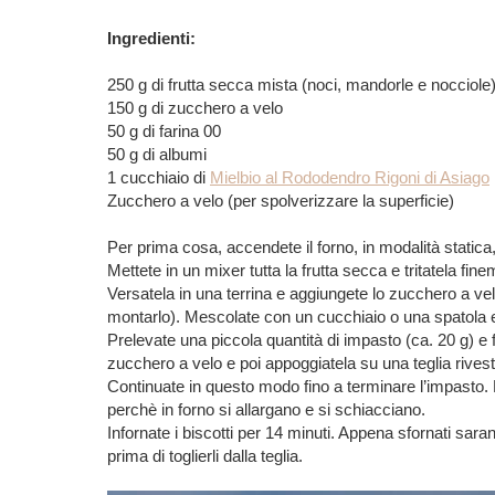
Ingredienti:
250 g
di frutta secca mista (noci, mandorle e nocciole
150 g
di zucchero a velo
50 g
di farina
00
50 g
di albumi
1 cucchiaio
di
Mielbio al Rododendro Rigoni di Asiago
Zucchero a velo
(per spolverizzare la superficie)
Per prima cosa, accendete il forno, in modalità statica
Mettete in un mixer tutta la frutta secca e tritatela fin
Versatela in una terrina e aggiungete lo zucchero a velo,
montarlo). Mescolate con un cucchiaio o una spatola e
Prelevate una piccola quantità di impasto (ca. 20 g) 
zucchero a velo e poi appoggiatela su una teglia rivesti
Continuate in questo modo fino a terminare l’impasto. Las
perchè in forno si allargano e si schiacciano.
Infornate i biscotti per 14 minuti. Appena sfornati sa
prima di toglierli dalla teglia.