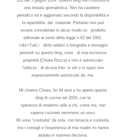
126 del 3 giugno 2014. Questo blog non costituisce
una testata giornalistica. Non ha carattere
periodico ed è aggiornato secondo la disponibilità e
la reperibilità dei materiali. Pertanto non può
essere considerato in alcun modo un prodotto
editoriale ai sensi della legge n.62 del 2001.
<div>Tutti i diritti relativi a fotografie e immagini
presenti su questo blog, sono di mia esclusiva
proprietà (Chiara Rozza) e non è autorizzato
l'utilizzo di alcuna foto in siti o in spazi non
espressamente autorizzati da me.
Mi chiamo Chiara, ho 44 anni e ho aperto questo
blog di cucina nel 2010, con la
speranza di rendermi utile a chi, come me, non
sapeva cucinare nemmeno un uovo.
Mi sono "costruita" da sola, con tenacia e curiosità,
ma i consigli e l'esperienza di mia madre mi hanno
aiutata in maniera decisiva.