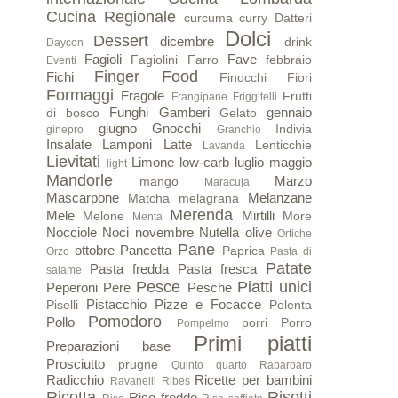
Cucina Regionale
curcuma
curry
Datteri
Dolci
Dessert
dicembre
drink
Daycon
Fagioli
Fave
Fagiolini
Farro
febbraio
Eventi
Finger Food
Fichi
Finocchi
Fiori
Formaggi
Fragole
Frutti
Frangipane
Friggitelli
Funghi
Gamberi
gennaio
di bosco
Gelato
giugno
Gnocchi
Indivia
ginepro
Granchio
Insalate
Lamponi
Latte
Lenticchie
Lavanda
Lievitati
Limone
low-carb
luglio
maggio
light
Mandorle
Marzo
mango
Maracuja
Mascarpone
Melanzane
Matcha
melagrana
Merenda
Mele
Mirtilli
Melone
More
Menta
Nocciole
Noci
novembre
Nutella
olive
Ortiche
Pane
ottobre
Pancetta
Paprica
Orzo
Pasta di
Patate
Pasta fredda
Pasta fresca
salame
Pesce
Piatti unici
Peperoni
Pere
Pesche
Pistacchio
Pizze e Focacce
Piselli
Polenta
Pomodoro
Pollo
porri
Porro
Pompelmo
Primi piatti
Preparazioni base
Prosciutto
prugne
Quinto quarto
Rabarbaro
Radicchio
Ricette per bambini
Ravanelli
Ribes
Ricotta
Risotti
Riso freddo