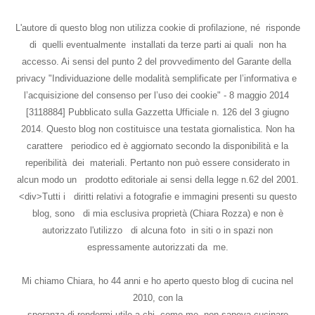
L'autore di questo blog non utilizza cookie di profilazione, né risponde
di quelli eventualmente installati da terze parti ai quali non ha
accesso. Ai sensi del punto 2 del provvedimento del Garante della
privacy "Individuazione delle modalità semplificate per l’informativa e
l’acquisizione del consenso per l’uso dei cookie" - 8 maggio 2014
[3118884] Pubblicato sulla Gazzetta Ufficiale n. 126 del 3 giugno
2014. Questo blog non costituisce una testata giornalistica. Non ha
carattere periodico ed è aggiornato secondo la disponibilità e la
reperibilità dei materiali. Pertanto non può essere considerato in
alcun modo un prodotto editoriale ai sensi della legge n.62 del 2001.
<div>Tutti i diritti relativi a fotografie e immagini presenti su questo
blog, sono di mia esclusiva proprietà (Chiara Rozza) e non è
autorizzato l'utilizzo di alcuna foto in siti o in spazi non
espressamente autorizzati da me.
Mi chiamo Chiara, ho 44 anni e ho aperto questo blog di cucina nel
2010, con la
speranza di rendermi utile a chi, come me, non sapeva cucinare