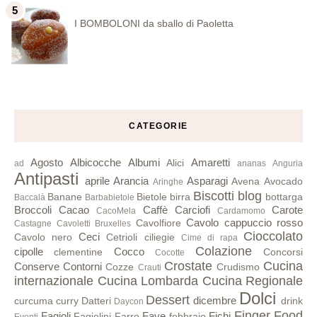
I BOMBOLONI da sballo di Paoletta
CATEGORIE
Agosto
Albicocche
Albumi
Amaretti
Alici
ad
ananas
Anguria
Antipasti
aprile
Arancia
Asparagi
Avena
Avocado
Aringhe
Biscotti
blog
Banane
Bietole
birra
bottarga
Baccalà
Barbabietole
Broccoli
Cacao
Caffè
Carciofi
Carote
CacoMela
Cardamomo
Cavolo cappuccio rosso
Cavolfiore
Castagne
Cavoletti Bruxelles
Cioccolato
Ceci
Cavolo nero
Cetrioli
ciliegie
Cime di rapa
Colazione
cipolle
Cocco
clementine
Concorsi
Cocotte
Crostate
Cucina
Conserve
Contorni
Cozze
Crudismo
Crauti
internazionale
Cucina Lombarda
Cucina Regionale
Dolci
Dessert
dicembre
curcuma
curry
Datteri
drink
Daycon
Finger Food
Fagioli
Fave
Fichi
Fagiolini
Farro
febbraio