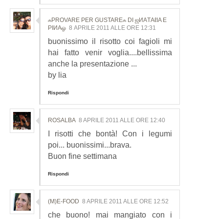
ஃPROVARE PER GUSTAREஃ DI ஜИΑТΑℓΙΑ E
ΡΙИΑஓ
8 APRILE 2011 ALLE ORE 12:31
buonissimo il risotto coi fagioli mi
hai fatto venir voglia....bellissima
anche la presentazione ...
by lia
Rispondi
ROSALBA
8 APRILE 2011 ALLE ORE 12:40
I risotti che bontà! Con i legumi
poi... buonissimi...brava.
Buon fine settimana
Rispondi
(M)E-FOOD
8 APRILE 2011 ALLE ORE 12:52
che buono! mai mangiato con i