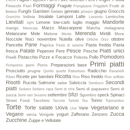
Eventi
Formaggi
Fragole
Finocchi
Fiori
Frutti di
Frangipane
Friggitelli
Funghi
Gamberi
gennaio
giugno
Gnocchi
bosco
Gelato
ginepro
Insalate
Lamponi
Latte
Indivia
Lenticchie
Granchio
Lavanda
Lievitati
Mandorle
Limone
low-carb
luglio
maggio
light
Marzo
Mascarpone
mango
Matcha
melagrana
Maracuja
Merenda
Melanzane
Mele
Mirtilli
Melone
More
Menta
Nocciole
Noci
novembre
Nutella
olive
ottobre
Ortiche
Orzo
Pane
Pancetta
Pasta fredda
Pasta
Paprica
Pasta di salame
Patate
Pesce
Piatti unici
fresca
Peperoni
Pere
Pesche
Pomodoro
Pistacchio
Pizze e Focacce
Pollo
Piselli
Polenta
Primi piatti
Preparazioni base
porri
Porro
Pompelmo
Prosciutto
Radicchio
prugne
Quinto quarto
Rabarbaro
Ravanelli
Ricotta
Ricette per bambini
Riso freddo
Ribes
Riso
Riso soffiato
Risotti
Secondi
Rucola
Salmone
Salsiccia
salse
Sambuco
piatti
Semi di papavero
Semi di
Sedano
Sedano rapa
Semi di chia
Sfizi
settembre
speck
Spinaci
zucca
Sgombro
Semi vari
Sesamo
Tonno
Street Food
Tacchino
Taccole
Tartufo
Tea
Topinambur
Torte
Torte salate
Uova
Vegetariano e
Varie
Uva
Vegano
Zucca
yogurt
Zafferano
Zenzero
verza
Vongole
Zucchine
Zuppe e Vellutate