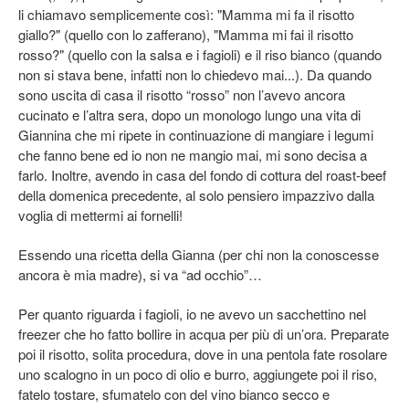
li chiamavo semplicemente così: "Mamma mi fa il risotto
giallo?" (quello con lo zafferano), "Mamma mi fai il risotto
rosso?" (quello con la salsa e i fagioli) e il riso bianco (quando
non si stava bene, infatti non lo chiedevo mai...). Da quando
sono uscita di casa il risotto “rosso” non l’avevo ancora
cucinato e l’altra sera, dopo un monologo lungo una vita di
Giannina che mi ripete in continuazione di mangiare i legumi
che fanno bene ed io non ne mangio mai, mi sono decisa a
farlo. Inoltre, avendo in casa del fondo di cottura del roast-beef
della domenica precedente, al solo pensiero impazzivo dalla
voglia di mettermi ai fornelli!
Essendo una ricetta della Gianna (per chi non la conoscesse
ancora è mia madre), si va “ad occhio”…
Per quanto riguarda i fagioli, io ne avevo un sacchettino nel
freezer che ho fatto bollire in acqua per più di un’ora. Preparate
poi il risotto, solita procedura, dove in una pentola
fate rosolare
uno scalogno in un poco di olio e burro, aggiungete poi il riso,
fatelo tostare, sfumatelo con del vino bianco secco e