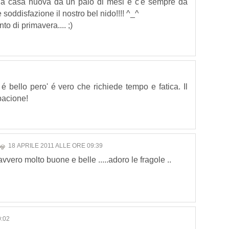
 a casa nuova da un paio di mesi e c'è sempre da
 soddisfazione il nostro bel nido!!!! ^_^
to di primavera.... ;)
é bello pero' é vero che richiede tempo e fatica. Il
bacione!
Αஓ
18 APRILE 2011 ALLE ORE 09:39
ero molto buone e belle .....adoro le fragole ..
:02