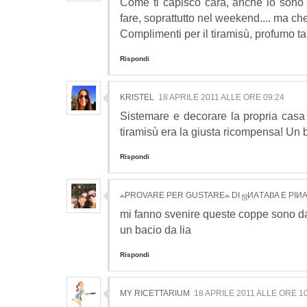
Come ti capisco cara, anche io sono
fare, soprattutto nel weekend.... ma che
Complimenti per il tiramisù, profumo tan
Rispondi
KRISTEL
18 APRILE 2011 ALLE ORE 09:24
Sistemare e decorare la propria casa 
tiramisù era la giusta ricompensa! Un 
Rispondi
ஃPROVARE PER GUSTAREஃ DI ஜИΑТΑℓΙΑ E ΡΙИ
mi fanno svenire queste coppe sono davv
un bacio da lia
Rispondi
MY RICETTARIUM
18 APRILE 2011 ALLE ORE 10