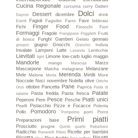
Cucina Regionale
curcuma
curry
Datteri
Dolci
Dessert
dicembre
drink
Daycon
Fagioli
Fave
Fagiolini
Farro
febbraio
Eventi
Finger Food
Fichi
Finocchi
Fiori
Formaggi
Fragole
Frutti
Frangipane
Friggitelli
Funghi
Gamberi
gennaio
di bosco
Gelato
giugno
Gnocchi
Indivia
ginepro
Granchio
Insalate
Lamponi
Latte
Lenticchie
Lavanda
Lievitati
Limone
low-carb
luglio
maggio
light
Mandorle
Marzo
mango
Maracuja
Mascarpone
Melanzane
Matcha
melagrana
Merenda
Mele
Mirtilli
Melone
More
Menta
Nocciole
Noci
novembre
Nutella
olive
Ortiche
Pane
ottobre
Pancetta
Paprica
Orzo
Pasta di
Patate
Pasta fredda
Pasta fresca
salame
Pesce
Piatti unici
Peperoni
Pere
Pesche
Pistacchio
Pizze e Focacce
Piselli
Polenta
Pomodoro
Pollo
porri
Porro
Pompelmo
Primi piatti
Preparazioni base
Prosciutto
prugne
Quinto quarto
Rabarbaro
Radicchio
Ricette per bambini
Ravanelli
Ribes
Ricotta
Risotti
Riso freddo