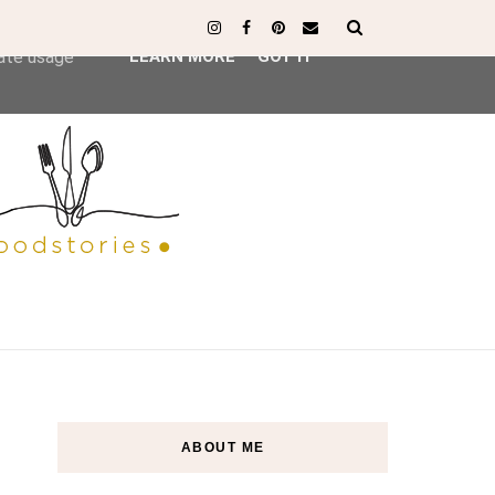
ser-agent
rate usage
LEARN MORE
GOT IT
ABOUT ME