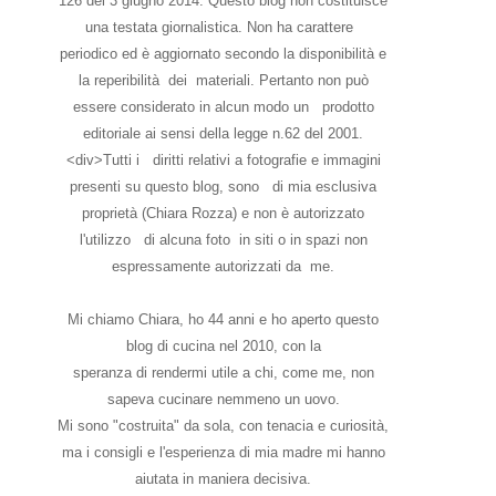
126 del 3 giugno 2014. Questo blog non costituisce
una testata giornalistica. Non ha carattere
periodico ed è aggiornato secondo la disponibilità e
la reperibilità dei materiali. Pertanto non può
essere considerato in alcun modo un prodotto
editoriale ai sensi della legge n.62 del 2001.
<div>Tutti i diritti relativi a fotografie e immagini
presenti su questo blog, sono di mia esclusiva
proprietà (Chiara Rozza) e non è autorizzato
l'utilizzo di alcuna foto in siti o in spazi non
espressamente autorizzati da me.
Mi chiamo Chiara, ho 44 anni e ho aperto questo
blog di cucina nel 2010, con la
speranza di rendermi utile a chi, come me, non
sapeva cucinare nemmeno un uovo.
Mi sono "costruita" da sola, con tenacia e curiosità,
ma i consigli e l'esperienza di mia madre mi hanno
aiutata in maniera decisiva.