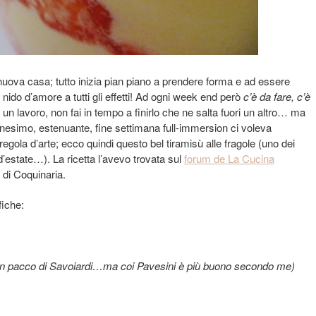
 nuova casa; tutto inizia pian piano a prendere forma e ad essere
o) nido d’amore a tutti gli effetti! Ad ogni week end però
c’è da fare, c’è
i un lavoro, non fai in tempo a finirlo che ne salta fuori un altro… ma
simo, estenuante, fine settimana full-immersion ci voleva
ola d’arte; ecco quindi questo bel tiramisù alle fragole (uno dei
 d’estate…). La ricetta l’avevo trovata sul
forum de La Cucina
 di Coquinaria.
fiche:
i un pacco di Savoiardi…ma coi Pavesini è più buono secondo me)