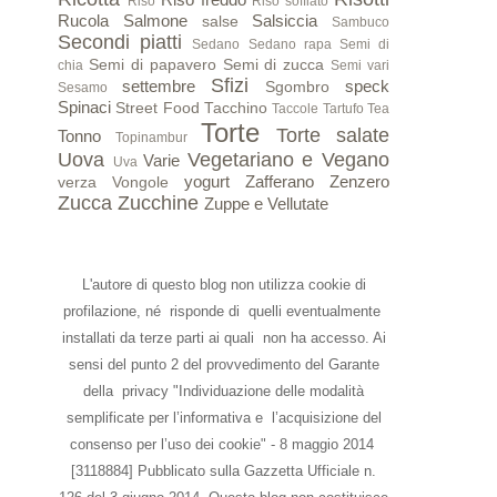
Riso
Riso soffiato
Rucola
Salmone
Salsiccia
salse
Sambuco
Secondi piatti
Sedano
Sedano rapa
Semi di
Semi di papavero
Semi di zucca
chia
Semi vari
Sfizi
settembre
speck
Sgombro
Sesamo
Spinaci
Street Food
Tacchino
Taccole
Tartufo
Tea
Torte
Torte salate
Tonno
Topinambur
Uova
Vegetariano e Vegano
Varie
Uva
yogurt
Zafferano
Zenzero
verza
Vongole
Zucca
Zucchine
Zuppe e Vellutate
L'autore di questo blog non utilizza cookie di
profilazione, né risponde di quelli eventualmente
installati da terze parti ai quali non ha accesso. Ai
sensi del punto 2 del provvedimento del Garante
della privacy "Individuazione delle modalità
semplificate per l’informativa e l’acquisizione del
consenso per l’uso dei cookie" - 8 maggio 2014
[3118884] Pubblicato sulla Gazzetta Ufficiale n.