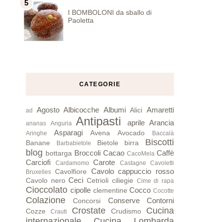
I BOMBOLONI da sballo di
Paoletta
CATEGORIE
Agosto
Albicocche
Albumi
Amaretti
Alici
ad
Antipasti
aprile
Arancia
ananas
Anguria
Asparagi
Avena
Avocado
Aringhe
Baccalà
Biscotti
Banane
Bietole
birra
Barbabietole
blog
Broccoli
Cacao
Caffè
bottarga
CacoMela
Carciofi
Carote
Cardamomo
Castagne
Cavoletti
Cavolo cappuccio rosso
Cavolfiore
Bruxelles
Ceci
Cavolo nero
Cetrioli
ciliegie
Cime di rapa
Cioccolato
cipolle
Cocco
clementine
Cocotte
Colazione
Conserve
Contorni
Concorsi
Crostate
Cucina
Cozze
Crudismo
Crauti
internazionale
Cucina Lombarda