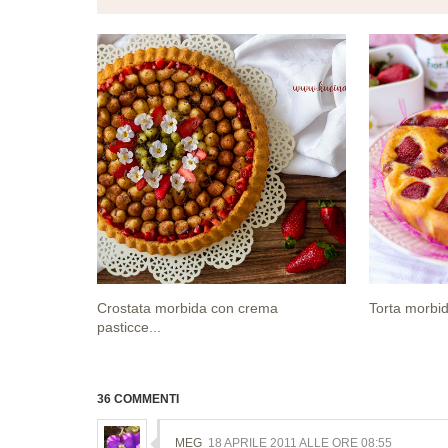
Crostata morbida con crema
Torta morbid
pasticce...
36 COMMENTI
MEG
18 APRILE 2011 ALLE ORE 08:55