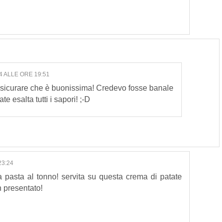
4 ALLE ORE 19:51
assicurare che è buonissima! Credevo fosse banale
te esalta tutti i sapori! ;-D
23:24
la pasta al tonno! servita su questa crema di patate
n presentato!