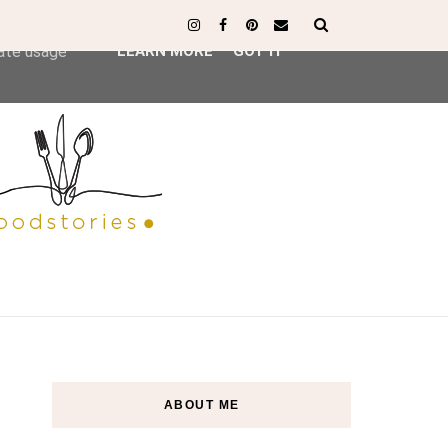
ser-agent
rate usage
LEARN MORE
GOT IT
ABOUT ME