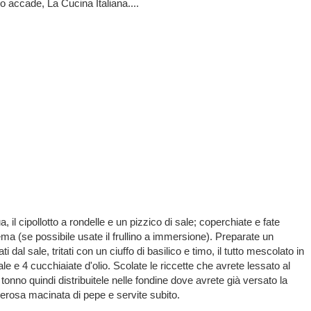
 accade, La Cucina Italiana....
 il cipollotto a rondelle e un pizzico di sale; coperchiate e fate
ema (se possibile usate il frullino a immersione). Preparate un
al sale, tritati con un ciuffo di basilico e timo, il tutto mescolato in
le e 4 cucchiaiate d'olio. Scolate le riccette che avrete lessato al
 tonno quindi distribuitele nelle fondine dove avrete già versato la
nerosa macinata di pepe e servite subito.