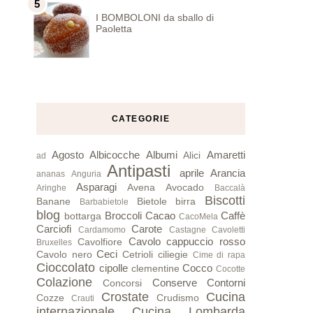
I BOMBOLONI da sballo di
Paoletta
CATEGORIE
Agosto
Albicocche
Albumi
Amaretti
Alici
ad
Antipasti
aprile
Arancia
ananas
Anguria
Asparagi
Avena
Avocado
Aringhe
Baccalà
Biscotti
Banane
Bietole
birra
Barbabietole
blog
Broccoli
Cacao
Caffè
bottarga
CacoMela
Carciofi
Carote
Cardamomo
Castagne
Cavoletti
Cavolo cappuccio rosso
Cavolfiore
Bruxelles
Ceci
Cavolo nero
Cetrioli
ciliegie
Cime di rapa
Cioccolato
cipolle
Cocco
clementine
Cocotte
Colazione
Conserve
Contorni
Concorsi
Crostate
Cucina
Cozze
Crudismo
Crauti
internazionale
Cucina Lombarda