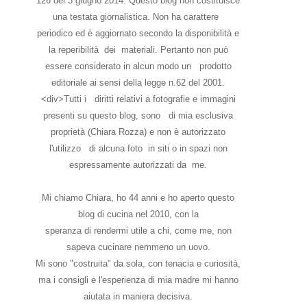
126 del 3 giugno 2014. Questo blog non costituisce
una testata giornalistica. Non ha carattere
periodico ed è aggiornato secondo la disponibilità e
la reperibilità dei materiali. Pertanto non può
essere considerato in alcun modo un prodotto
editoriale ai sensi della legge n.62 del 2001.
<div>Tutti i diritti relativi a fotografie e immagini
presenti su questo blog, sono di mia esclusiva
proprietà (Chiara Rozza) e non è autorizzato
l'utilizzo di alcuna foto in siti o in spazi non
espressamente autorizzati da me.
Mi chiamo Chiara, ho 44 anni e ho aperto questo
blog di cucina nel 2010, con la
speranza di rendermi utile a chi, come me, non
sapeva cucinare nemmeno un uovo.
Mi sono "costruita" da sola, con tenacia e curiosità,
ma i consigli e l'esperienza di mia madre mi hanno
aiutata in maniera decisiva.