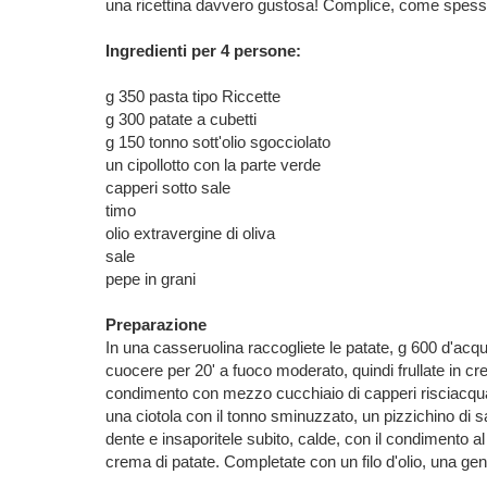
una ricettina davvero gustosa! Complice, come spesso
Ingredienti per 4 persone:
g 350 pasta tipo Riccette
g 300 patate a cubetti
g 150 tonno sott'olio sgocciolato
un cipollotto con la parte verde
capperi sotto sale
timo
olio extravergine di oliva
sale
pepe in grani
Preparazione
In una casseruolina raccogliete le patate, g 600 d'acqua,
cuocere per 20' a fuoco moderato, quindi frullate in cr
condimento con mezzo cucchiaio di capperi risciacquati d
una ciotola con il tonno sminuzzato, un pizzichino di sa
dente e insaporitele subito, calde, con il condimento al
crema di patate. Completate con un filo d'olio, una ge