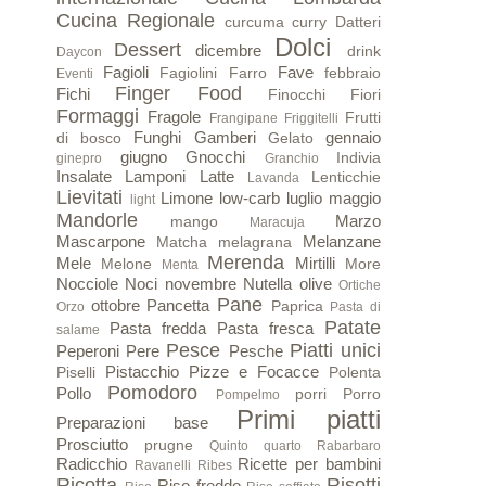
Cucina Regionale
curcuma
curry
Datteri
Dolci
Dessert
dicembre
drink
Daycon
Fagioli
Fave
Fagiolini
Farro
febbraio
Eventi
Finger Food
Fichi
Finocchi
Fiori
Formaggi
Fragole
Frutti
Frangipane
Friggitelli
Funghi
Gamberi
gennaio
di bosco
Gelato
giugno
Gnocchi
Indivia
ginepro
Granchio
Insalate
Lamponi
Latte
Lenticchie
Lavanda
Lievitati
Limone
low-carb
luglio
maggio
light
Mandorle
Marzo
mango
Maracuja
Mascarpone
Melanzane
Matcha
melagrana
Merenda
Mele
Mirtilli
Melone
More
Menta
Nocciole
Noci
novembre
Nutella
olive
Ortiche
Pane
ottobre
Pancetta
Paprica
Orzo
Pasta di
Patate
Pasta fredda
Pasta fresca
salame
Pesce
Piatti unici
Peperoni
Pere
Pesche
Pistacchio
Pizze e Focacce
Piselli
Polenta
Pomodoro
Pollo
porri
Porro
Pompelmo
Primi piatti
Preparazioni base
Prosciutto
prugne
Quinto quarto
Rabarbaro
Radicchio
Ricette per bambini
Ravanelli
Ribes
Ricotta
Risotti
Riso freddo