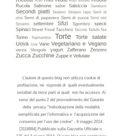
Riso
Riso soffiato
Rucola
Salmone
Salsiccia
salse
Sambuco
Secondi piatti
Sedano
Sedano rapa
Semi di
Semi di papavero
Semi di zucca
chia
Semi vari
Sfizi
settembre
speck
Sgombro
Sesamo
Spinaci
Street Food
Tacchino
Taccole
Tartufo
Tea
Torte
Torte salate
Tonno
Topinambur
Uova
Vegetariano e Vegano
Varie
Uva
yogurt
Zafferano
Zenzero
verza
Vongole
Zucca
Zucchine
Zuppe e Vellutate
L'autore di questo blog non utilizza cookie di
profilazione, né risponde di quelli eventualmente
installati da terze parti ai quali non ha accesso. Ai
sensi del punto 2 del provvedimento del Garante
della privacy "Individuazione delle modalità
semplificate per l’informativa e l’acquisizione del
consenso per l’uso dei cookie" - 8 maggio 2014
[3118884] Pubblicato sulla Gazzetta Ufficiale n.