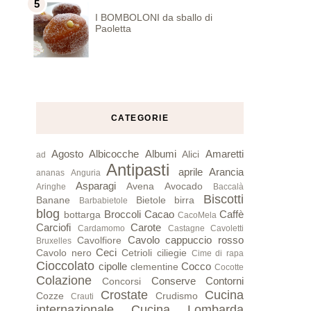
I BOMBOLONI da sballo di
Paoletta
CATEGORIE
Agosto
Albicocche
Albumi
Amaretti
Alici
ad
Antipasti
aprile
Arancia
ananas
Anguria
Asparagi
Avena
Avocado
Aringhe
Baccalà
Biscotti
Banane
Bietole
birra
Barbabietole
blog
Broccoli
Cacao
Caffè
bottarga
CacoMela
Carciofi
Carote
Cardamomo
Castagne
Cavoletti
Cavolo cappuccio rosso
Cavolfiore
Bruxelles
Ceci
Cavolo nero
Cetrioli
ciliegie
Cime di rapa
Cioccolato
cipolle
Cocco
clementine
Cocotte
Colazione
Conserve
Contorni
Concorsi
Crostate
Cucina
Cozze
Crudismo
Crauti
internazionale
Cucina Lombarda