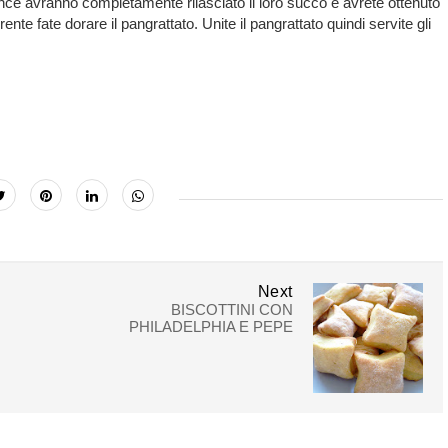
arance avranno completamente rilasciato il loro succo e avrete ottenuto
te fate dorare il pangrattato. Unite il pangrattato quindi servite gli
Next
BISCOTTINI CON
PHILADELPHIA E PEPE