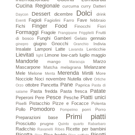
Cucina Regionale
curcuma
curry
Datteri
Dolci
Dessert
dicembre
drink
Daycon
Fagioli
Fave
Fagiolini
Farro
febbraio
Eventi
Finger Food
Fichi
Finocchi
Fiori
Formaggi
Fragole
Frutti
Frangipane
Friggitelli
Funghi
Gamberi
gennaio
di bosco
Gelato
giugno
Gnocchi
Indivia
ginepro
Granchio
Insalate
Lamponi
Latte
Lenticchie
Lavanda
Lievitati
Limone
low-carb
luglio
maggio
light
Mandorle
Marzo
mango
Maracuja
Mascarpone
Melanzane
Matcha
melagrana
Merenda
Mele
Mirtilli
Melone
More
Menta
Nocciole
Noci
novembre
Nutella
olive
Ortiche
Pane
ottobre
Pancetta
Paprica
Orzo
Pasta di
Patate
Pasta fredda
Pasta fresca
salame
Pesce
Piatti unici
Peperoni
Pere
Pesche
Pistacchio
Pizze e Focacce
Piselli
Polenta
Pomodoro
Pollo
porri
Porro
Pompelmo
Primi piatti
Preparazioni base
Prosciutto
prugne
Quinto quarto
Rabarbaro
Radicchio
Ricette per bambini
Ravanelli
Ribes
Ricotta
Risotti
Riso freddo