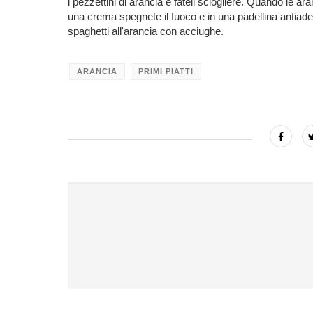
i pezzettini di arancia e fateli sciogliere. Quando le 
una crema spegnete il fuoco e in una padellina antiaderen
spaghetti all'arancia con acciughe.
ARANCIA
PRIMI PIATTI