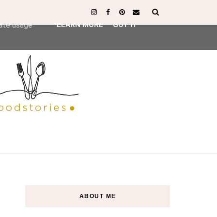
ser-agent
rate usage
LEARN MORE
GOT IT
ABOUT ME