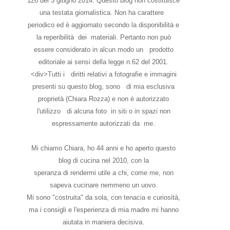
126 del 3 giugno 2014. Questo blog non costituisce
una testata giornalistica. Non ha carattere
periodico ed è aggiornato secondo la disponibilità e
la reperibilità dei materiali. Pertanto non può
essere considerato in alcun modo un prodotto
editoriale ai sensi della legge n.62 del 2001.
<div>Tutti i diritti relativi a fotografie e immagini
presenti su questo blog, sono di mia esclusiva
proprietà (Chiara Rozza) e non è autorizzato
l'utilizzo di alcuna foto in siti o in spazi non
espressamente autorizzati da me.
Mi chiamo Chiara, ho 44 anni e ho aperto questo
blog di cucina nel 2010, con la
speranza di rendermi utile a chi, come me, non
sapeva cucinare nemmeno un uovo.
Mi sono "costruita" da sola, con tenacia e curiosità,
ma i consigli e l'esperienza di mia madre mi hanno
aiutata in maniera decisiva.