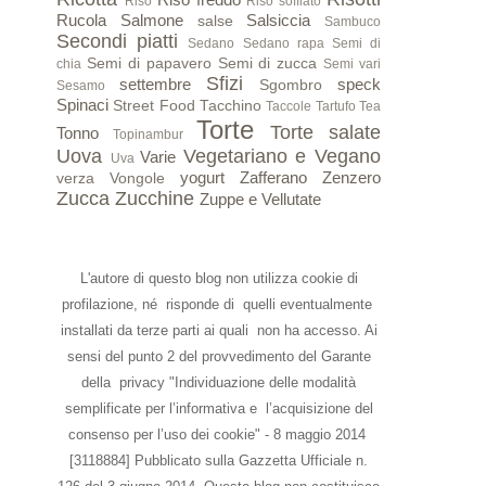
Riso
Riso soffiato
Rucola
Salmone
Salsiccia
salse
Sambuco
Secondi piatti
Sedano
Sedano rapa
Semi di
Semi di papavero
Semi di zucca
chia
Semi vari
Sfizi
settembre
speck
Sgombro
Sesamo
Spinaci
Street Food
Tacchino
Taccole
Tartufo
Tea
Torte
Torte salate
Tonno
Topinambur
Uova
Vegetariano e Vegano
Varie
Uva
yogurt
Zafferano
Zenzero
verza
Vongole
Zucca
Zucchine
Zuppe e Vellutate
L'autore di questo blog non utilizza cookie di
profilazione, né risponde di quelli eventualmente
installati da terze parti ai quali non ha accesso. Ai
sensi del punto 2 del provvedimento del Garante
della privacy "Individuazione delle modalità
semplificate per l’informativa e l’acquisizione del
consenso per l’uso dei cookie" - 8 maggio 2014
[3118884] Pubblicato sulla Gazzetta Ufficiale n.