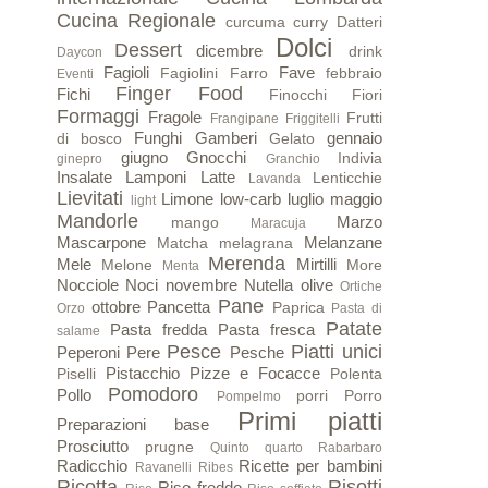
Cucina Regionale
curcuma
curry
Datteri
Dolci
Dessert
dicembre
drink
Daycon
Fagioli
Fave
Fagiolini
Farro
febbraio
Eventi
Finger Food
Fichi
Finocchi
Fiori
Formaggi
Fragole
Frutti
Frangipane
Friggitelli
Funghi
Gamberi
gennaio
di bosco
Gelato
giugno
Gnocchi
Indivia
ginepro
Granchio
Insalate
Lamponi
Latte
Lenticchie
Lavanda
Lievitati
Limone
low-carb
luglio
maggio
light
Mandorle
Marzo
mango
Maracuja
Mascarpone
Melanzane
Matcha
melagrana
Merenda
Mele
Mirtilli
Melone
More
Menta
Nocciole
Noci
novembre
Nutella
olive
Ortiche
Pane
ottobre
Pancetta
Paprica
Orzo
Pasta di
Patate
Pasta fredda
Pasta fresca
salame
Pesce
Piatti unici
Peperoni
Pere
Pesche
Pistacchio
Pizze e Focacce
Piselli
Polenta
Pomodoro
Pollo
porri
Porro
Pompelmo
Primi piatti
Preparazioni base
Prosciutto
prugne
Quinto quarto
Rabarbaro
Radicchio
Ricette per bambini
Ravanelli
Ribes
Ricotta
Risotti
Riso freddo