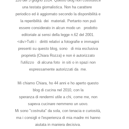
126 del 3 giugno 2014. Questo blog non costituisce
una testata giornalistica. Non ha carattere
periodico ed è aggiornato secondo la disponibilità e
la reperibilità dei materiali. Pertanto non può
essere considerato in alcun modo un prodotto
editoriale ai sensi della legge n.62 del 2001.
<div>Tutti i diritti relativi a fotografie e immagini
presenti su questo blog, sono di mia esclusiva
proprietà (Chiara Rozza) e non è autorizzato
l'utilizzo di alcuna foto in siti o in spazi non
espressamente autorizzati da me.
Mi chiamo Chiara, ho 44 anni e ho aperto questo
blog di cucina nel 2010, con la
speranza di rendermi utile a chi, come me, non
sapeva cucinare nemmeno un uovo.
Mi sono "costruita" da sola, con tenacia e curiosità,
ma i consigli e l'esperienza di mia madre mi hanno
aiutata in maniera decisiva.