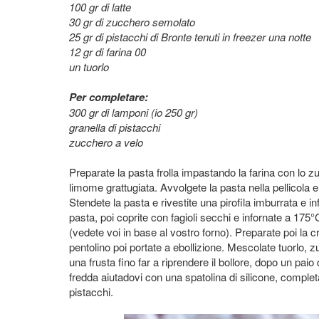
100 gr di latte
30 gr di zucchero semolato
25 gr di pistacchi di Bronte tenuti in freezer una notte
12 gr di farina 00
un tuorlo
Per completare:
300 gr di lamponi (io 250 gr)
granella di pistacchi
zucchero a velo
Preparate la pasta frolla impastando la farina con lo zu
limome grattugiata. Avvolgete la pasta nella pellicola e 
Stendete la pasta e rivestite una pirofila imburrata e in
pasta, poi coprite con fagioli secchi e infornate a 175°C
(vedete voi in base al vostro forno). Preparate poi la crem
pentolino poi portate a ebollizione. Mescolate tuorlo, zu
una frusta fino far a riprendere il bollore, dopo un paio
fredda aiutadovi con una spatolina di silicone, complet
pistacchi.