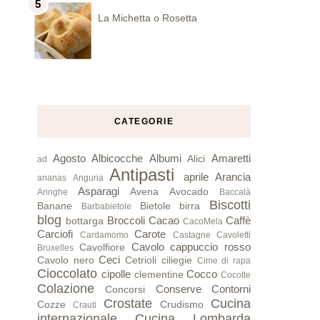
La Michetta o Rosetta
CATEGORIE
Agosto
Albicocche
Albumi
Amaretti
Alici
ad
Antipasti
aprile
Arancia
ananas
Anguria
Asparagi
Avena
Avocado
Aringhe
Baccalà
Biscotti
Banane
Bietole
birra
Barbabietole
blog
Broccoli
Cacao
Caffè
bottarga
CacoMela
Carciofi
Carote
Cardamomo
Castagne
Cavoletti
Cavolo cappuccio rosso
Cavolfiore
Bruxelles
Ceci
Cavolo nero
Cetrioli
ciliegie
Cime di rapa
Cioccolato
cipolle
Cocco
clementine
Cocotte
Colazione
Conserve
Contorni
Concorsi
Crostate
Cucina
Cozze
Crudismo
Crauti
internazionale
Cucina Lombarda