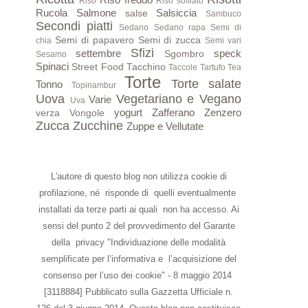
Riso
Riso soffiato
Rucola
Salmone
Salsiccia
salse
Sambuco
Secondi piatti
Sedano
Sedano rapa
Semi di
Semi di papavero
Semi di zucca
chia
Semi vari
Sfizi
settembre
speck
Sgombro
Sesamo
Spinaci
Street Food
Tacchino
Taccole
Tartufo
Tea
Torte
Torte salate
Tonno
Topinambur
Uova
Vegetariano e Vegano
Varie
Uva
yogurt
Zafferano
Zenzero
verza
Vongole
Zucca
Zucchine
Zuppe e Vellutate
L'autore di questo blog non utilizza cookie di
profilazione, né risponde di quelli eventualmente
installati da terze parti ai quali non ha accesso. Ai
sensi del punto 2 del provvedimento del Garante
della privacy "Individuazione delle modalità
semplificate per l’informativa e l’acquisizione del
consenso per l’uso dei cookie" - 8 maggio 2014
[3118884] Pubblicato sulla Gazzetta Ufficiale n.