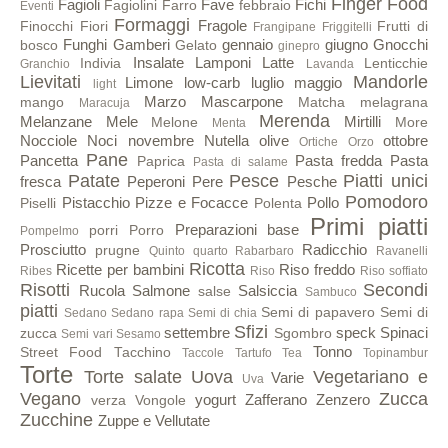
Finger Food
Fagioli
Fave
Fichi
Fagiolini
Farro
febbraio
Eventi
Formaggi
Fragole
Finocchi
Fiori
Frutti di
Frangipane
Friggitelli
Funghi
Gamberi
gennaio
giugno
Gnocchi
bosco
Gelato
ginepro
Insalate
Lamponi
Latte
Indivia
Lenticchie
Granchio
Lavanda
Lievitati
Mandorle
Limone
low-carb
luglio
maggio
light
Marzo
Mascarpone
mango
Matcha
melagrana
Maracuja
Merenda
Melanzane
Mele
Mirtilli
Melone
More
Menta
Nocciole
Noci
novembre
Nutella
olive
ottobre
Ortiche
Orzo
Pane
Pancetta
Pasta fredda
Pasta
Paprica
Pasta di salame
Patate
Pesce
Piatti unici
fresca
Peperoni
Pere
Pesche
Pomodoro
Pistacchio
Pizze e Focacce
Pollo
Piselli
Polenta
Primi piatti
Preparazioni base
porri
Porro
Pompelmo
Prosciutto
Radicchio
prugne
Quinto quarto
Rabarbaro
Ravanelli
Ricotta
Ricette per bambini
Riso freddo
Ribes
Riso
Riso soffiato
Risotti
Secondi
Rucola
Salmone
Salsiccia
salse
Sambuco
piatti
Semi di papavero
Semi di
Sedano
Sedano rapa
Semi di chia
Sfizi
settembre
speck
Spinaci
zucca
Sgombro
Semi vari
Sesamo
Tonno
Street Food
Tacchino
Taccole
Tartufo
Tea
Topinambur
Torte
Torte salate
Uova
Vegetariano e
Varie
Uva
Vegano
Zucca
yogurt
Zafferano
Zenzero
verza
Vongole
Zucchine
Zuppe e Vellutate