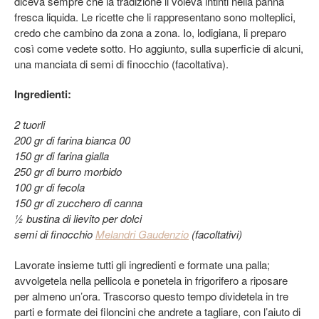
diceva sempre che la tradizione li voleva intinti nella panna
fresca liquida. Le ricette che li rappresentano sono molteplici,
credo che cambino da zona a zona. Io, lodigiana, li preparo
così come vedete sotto. Ho aggiunto, sulla superficie di alcuni,
una manciata di semi di finocchio (facoltativa).
Ingredienti:
2 tuorli
200 gr di farina bianca 00
150 gr di farina gialla
250 gr di burro morbido
100 gr di fecola
150 gr di zucchero di canna
½ bustina di lievito per dolci
semi di finocchio
Melandri Gaudenzio
(facoltativi)
Lavorate insieme tutti gli ingredienti e formate una palla;
avvolgetela nella pellicola e ponetela in frigorifero a riposare
per almeno un’ora. Trascorso questo tempo dividetela in tre
parti e formate dei filoncini che andrete a tagliare, con l’aiuto di