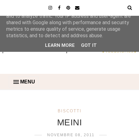
This site uses cookies from Google to deliver its services
and to analyze traffic. Your IP address and user-agent are
shared with Google along with performance and security
metrics to ensure quality of service, generate usage
statistics, and to detect and address abuse.
LEARN MORE
GOT IT
MENU
BISCOTTI
MEINI
NOVEMBRE 08, 2011