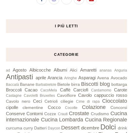
I PIÙ LETTI
CATEGORIE
Agosto
Albicocche
Albumi
Amaretti
Alici
ad
ananas
Anguria
Antipasti
aprile
Arancia
Asparagi
Avena
Avocado
Aringhe
Biscotti
blog
Banane
Bietole
birra
bottarga
Baccalà
Barbabietole
Broccoli
Cacao
Caffè
Carciofi
Carote
CacoMela
Cardamomo
Cavolo cappuccio rosso
Cavolfiore
Castagne
Cavoletti Bruxelles
Cioccolato
Ceci
Cavolo nero
Cetrioli
ciliegie
Cime di rapa
Colazione
cipolle
Cocco
clementine
Concorsi
Cocotte
Crostate
Cucina
Conserve
Contorni
Cozze
Crudismo
Crauti
internazionale
Cucina Lombarda
Cucina Regionale
Dolci
Dessert
dicembre
curcuma
curry
Datteri
drink
Daycon