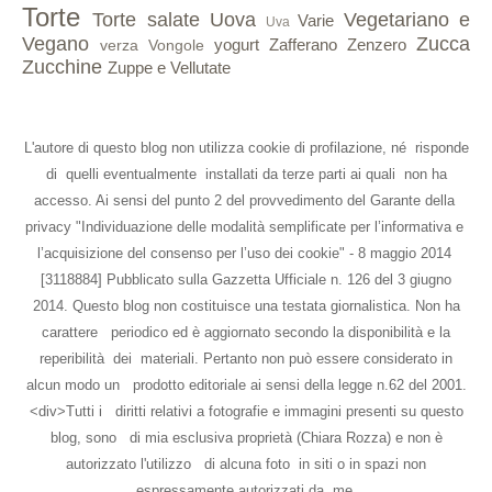
Torte
Torte salate
Uova
Vegetariano e
Varie
Uva
Vegano
Zucca
yogurt
Zafferano
Zenzero
verza
Vongole
Zucchine
Zuppe e Vellutate
L'autore di questo blog non utilizza cookie di profilazione, né risponde
di quelli eventualmente installati da terze parti ai quali non ha
accesso. Ai sensi del punto 2 del provvedimento del Garante della
privacy "Individuazione delle modalità semplificate per l’informativa e
l’acquisizione del consenso per l’uso dei cookie" - 8 maggio 2014
[3118884] Pubblicato sulla Gazzetta Ufficiale n. 126 del 3 giugno
2014. Questo blog non costituisce una testata giornalistica. Non ha
carattere periodico ed è aggiornato secondo la disponibilità e la
reperibilità dei materiali. Pertanto non può essere considerato in
alcun modo un prodotto editoriale ai sensi della legge n.62 del 2001.
<div>Tutti i diritti relativi a fotografie e immagini presenti su questo
blog, sono di mia esclusiva proprietà (Chiara Rozza) e non è
autorizzato l'utilizzo di alcuna foto in siti o in spazi non
espressamente autorizzati da me.