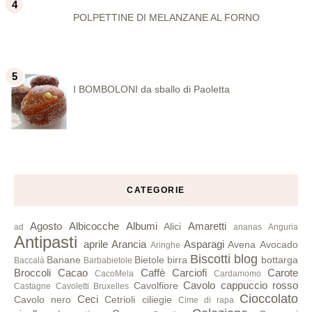
POLPETTINE DI MELANZANE AL FORNO
I BOMBOLONI da sballo di Paoletta
CATEGORIE
Agosto
Albicocche
Albumi
Amaretti
Alici
ad
ananas
Anguria
Antipasti
aprile
Arancia
Asparagi
Avena
Avocado
Aringhe
Biscotti
blog
Banane
Bietole
birra
bottarga
Baccalà
Barbabietole
Broccoli
Cacao
Caffè
Carciofi
Carote
CacoMela
Cardamomo
Cavolo cappuccio rosso
Cavolfiore
Castagne
Cavoletti Bruxelles
Cioccolato
Ceci
Cavolo nero
Cetrioli
ciliegie
Cime di rapa