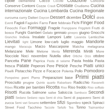
Colazione
cipolle
Cocco
clementine
Concorsi
Cocotte
Crostate
Cucina
Conserve
Contorni
Cozze
Crudismo
Crauti
internazionale
Cucina Lombarda
Cucina Regionale
Dolci
Dessert
dicembre
curcuma
curry
Datteri
drink
Daycon
Finger Food
Fagioli
Fave
Fichi
Fagiolini
Farro
febbraio
Eventi
Formaggi
Fragole
Finocchi
Fiori
Frutti di
Frangipane
Friggitelli
Funghi
Gamberi
gennaio
giugno
Gnocchi
bosco
Gelato
ginepro
Insalate
Lamponi
Latte
Indivia
Lenticchie
Granchio
Lavanda
Lievitati
Mandorle
Limone
low-carb
luglio
maggio
light
Marzo
Mascarpone
mango
Matcha
melagrana
Maracuja
Merenda
Melanzane
Mele
Mirtilli
Melone
More
Menta
Nocciole
Noci
novembre
Nutella
olive
ottobre
Ortiche
Orzo
Pane
Pancetta
Pasta fredda
Pasta
Paprica
Pasta di salame
Patate
Pesce
Piatti unici
fresca
Peperoni
Pere
Pesche
Pomodoro
Pistacchio
Pizze e Focacce
Pollo
Piselli
Polenta
Primi piatti
Preparazioni base
porri
Porro
Pompelmo
Prosciutto
Radicchio
prugne
Quinto quarto
Rabarbaro
Ravanelli
Ricotta
Ricette per bambini
Riso freddo
Ribes
Riso
Riso soffiato
Risotti
Secondi
Rucola
Salmone
Salsiccia
salse
Sambuco
piatti
Semi di papavero
Semi di
Sedano
Sedano rapa
Semi di chia
Sfizi
settembre
speck
Spinaci
zucca
Sgombro
Semi vari
Sesamo
Tonno
Street Food
Tacchino
Taccole
Tartufo
Tea
Topinambur