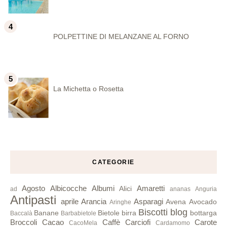
POLPETTINE DI MELANZANE AL FORNO
La Michetta o Rosetta
CATEGORIE
Agosto
Albicocche
Albumi
Amaretti
Alici
ad
ananas
Anguria
Antipasti
aprile
Arancia
Asparagi
Avena
Avocado
Aringhe
Biscotti
blog
Banane
Bietole
birra
bottarga
Baccalà
Barbabietole
Broccoli
Cacao
Caffè
Carciofi
Carote
CacoMela
Cardamomo