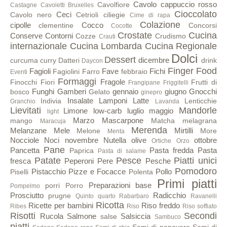
Cavolo cappuccio rosso
Cavolfiore
Castagne
Cavoletti Bruxelles
Cioccolato
Ceci
Cavolo nero
Cetrioli
ciliegie
Cime di rapa
Colazione
cipolle
Cocco
clementine
Concorsi
Cocotte
Crostate
Cucina
Conserve
Contorni
Cozze
Crudismo
Crauti
internazionale
Cucina Lombarda
Cucina Regionale
Dolci
Dessert
dicembre
curcuma
curry
Datteri
drink
Daycon
Finger Food
Fagioli
Fave
Fichi
Fagiolini
Farro
febbraio
Eventi
Formaggi
Fragole
Finocchi
Fiori
Frutti di
Frangipane
Friggitelli
Funghi
Gamberi
gennaio
giugno
Gnocchi
bosco
Gelato
ginepro
Insalate
Lamponi
Latte
Indivia
Lenticchie
Granchio
Lavanda
Lievitati
Mandorle
Limone
low-carb
luglio
maggio
light
Marzo
Mascarpone
mango
Matcha
melagrana
Maracuja
Merenda
Melanzane
Mele
Mirtilli
Melone
More
Menta
Nocciole
Noci
novembre
Nutella
olive
ottobre
Ortiche
Orzo
Pane
Pancetta
Pasta fredda
Pasta
Paprica
Pasta di salame
Patate
Pesce
Piatti unici
fresca
Peperoni
Pere
Pesche
Pomodoro
Pistacchio
Pizze e Focacce
Pollo
Piselli
Polenta
Primi piatti
Preparazioni base
porri
Porro
Pompelmo
Prosciutto
Radicchio
prugne
Quinto quarto
Rabarbaro
Ravanelli
Ricotta
Ricette per bambini
Riso freddo
Ribes
Riso
Riso soffiato
Risotti
Secondi
Rucola
Salmone
Salsiccia
salse
Sambuco
piatti