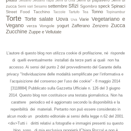
Semi di papavero
Semi di
Sedano
Sedano rapa
Semi di chia
Sfizi
settembre
speck
Spinaci
zucca
Sgombro
Semi vari
Sesamo
Tonno
Street Food
Tacchino
Taccole
Tartufo
Tea
Topinambur
Torte
Torte salate
Uova
Vegetariano e
Varie
Uva
Vegano
Zucca
yogurt
Zafferano
Zenzero
verza
Vongole
Zucchine
Zuppe e Vellutate
L'autore di questo blog non utilizza cookie di profilazione, né risponde
di quelli eventualmente installati da terze parti ai quali non ha
accesso. Ai sensi del punto 2 del provvedimento del Garante della
privacy "Individuazione delle modalità semplificate per l’informativa e
l’acquisizione del consenso per l’uso dei cookie" - 8 maggio 2014
[3118884] Pubblicato sulla Gazzetta Ufficiale n. 126 del 3 giugno
2014. Questo blog non costituisce una testata giornalistica. Non ha
carattere periodico ed è aggiornato secondo la disponibilità e la
reperibilità dei materiali. Pertanto non può essere considerato in
alcun modo un prodotto editoriale ai sensi della legge n.62 del 2001.
<div>Tutti i diritti relativi a fotografie e immagini presenti su questo
blog, sono di mia esclusiva proprietà (Chiara Rozza) e non è