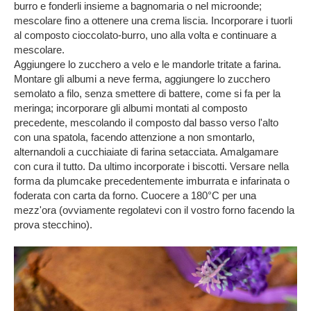
burro e fonderli insieme a bagnomaria o nel microonde;
mescolare fino a ottenere una crema liscia. Incorporare i tuorli
al composto cioccolato-burro, uno alla volta e continuare a
mescolare.
Aggiungere lo zucchero a velo e le mandorle tritate a farina.
Montare gli albumi a neve ferma, aggiungere lo zucchero
semolato a filo, senza smettere di battere, come si fa per la
meringa; incorporare gli albumi montati al composto
precedente, mescolando il composto dal basso verso l'alto
con una spatola, facendo attenzione a non smontarlo,
alternandoli a cucchiaiate di farina setacciata. Amalgamare
con cura il tutto. Da ultimo incorporate i biscotti. Versare nella
forma da plumcake precedentemente imburrata e infarinata o
foderata con carta da forno. Cuocere a 180°C per una
mezz'ora (ovviamente regolatevi con il vostro forno facendo la
prova stecchino).