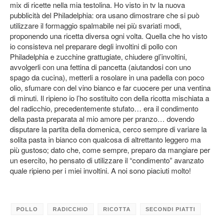
mix di ricette nella mia testolina. Ho visto in tv la nuova
pubblicità del Philadelphia: ora usano dimostrare che si può
utilizzare il formaggio spalmabile nei più svariati modi,
proponendo una ricetta diversa ogni volta. Quella che ho visto
io consisteva nel preparare degli involtini di pollo con
Philadelphia e zucchine grattugiate, chiudere gl’involtini,
avvolgerli con una fettina di pancetta (aiutandosi con uno
spago da cucina), metterli a rosolare in una padella con poco
olio, sfumare con del vino bianco e far cuocere per una ventina
di minuti. Il ripieno io l’ho sostituito con della ricotta mischiata a
del radicchio, precedentemente stufato… era il condimento
della pasta preparata al mio amore per pranzo… dovendo
disputare la partita della domenica, cerco sempre di variare la
solita pasta in bianco con qualcosa di altrettanto leggero ma
più gustoso; dato che, come sempre, preparo da mangiare per
un esercito, ho pensato di utilizzare il “condimento” avanzato
quale ripieno per i miei involtini. A noi sono piaciuti molto!
POLLO
RADICCHIO
RICOTTA
SECONDI PIATTI