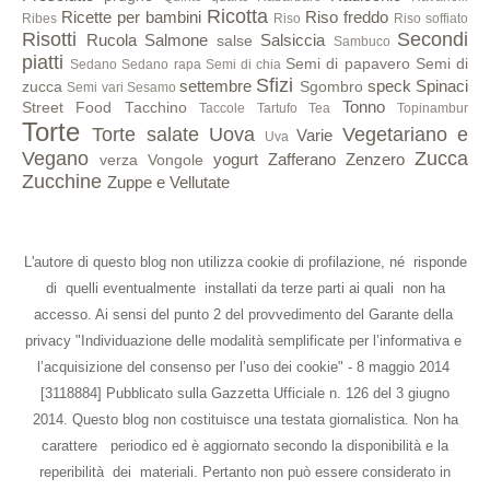
Ricotta
Ricette per bambini
Riso freddo
Ribes
Riso
Riso soffiato
Risotti
Secondi
Rucola
Salmone
Salsiccia
salse
Sambuco
piatti
Semi di papavero
Semi di
Sedano
Sedano rapa
Semi di chia
Sfizi
settembre
speck
Spinaci
zucca
Sgombro
Semi vari
Sesamo
Tonno
Street Food
Tacchino
Taccole
Tartufo
Tea
Topinambur
Torte
Torte salate
Uova
Vegetariano e
Varie
Uva
Vegano
Zucca
yogurt
Zafferano
Zenzero
verza
Vongole
Zucchine
Zuppe e Vellutate
L'autore di questo blog non utilizza cookie di profilazione, né risponde
di quelli eventualmente installati da terze parti ai quali non ha
accesso. Ai sensi del punto 2 del provvedimento del Garante della
privacy "Individuazione delle modalità semplificate per l’informativa e
l’acquisizione del consenso per l’uso dei cookie" - 8 maggio 2014
[3118884] Pubblicato sulla Gazzetta Ufficiale n. 126 del 3 giugno
2014. Questo blog non costituisce una testata giornalistica. Non ha
carattere periodico ed è aggiornato secondo la disponibilità e la
reperibilità dei materiali. Pertanto non può essere considerato in