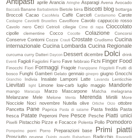
Antipasti
aprile
Arancia
Asparagi
Avena
Avocado
Aringhe
Biscotti
blog
Banane
Bietole
birra
bottarga
Baccalà
Barbabietole
Broccoli
Cacao
Caffè
Carciofi
Carote
CacoMela
Cardamomo
Cavolo cappuccio rosso
Cavolfiore
Castagne
Cavoletti Bruxelles
Cioccolato
Ceci
Cavolo nero
Cetrioli
ciliegie
Cime di rapa
Colazione
cipolle
Cocco
clementine
Concorsi
Cocotte
Crostate
Cucina
Conserve
Contorni
Cozze
Crudismo
Crauti
internazionale
Cucina Lombarda
Cucina Regionale
Dolci
Dessert
dicembre
curcuma
curry
Datteri
drink
Daycon
Finger Food
Fagioli
Fave
Fichi
Fagiolini
Farro
febbraio
Eventi
Formaggi
Fragole
Finocchi
Fiori
Frutti di
Frangipane
Friggitelli
Funghi
Gamberi
gennaio
giugno
Gnocchi
bosco
Gelato
ginepro
Insalate
Lamponi
Latte
Indivia
Lenticchie
Granchio
Lavanda
Lievitati
Mandorle
Limone
low-carb
luglio
maggio
light
Marzo
Mascarpone
mango
Matcha
melagrana
Maracuja
Merenda
Melanzane
Mele
Mirtilli
Melone
More
Menta
Nocciole
Noci
novembre
Nutella
olive
ottobre
Ortiche
Orzo
Pane
Pancetta
Pasta fredda
Pasta
Paprica
Pasta di salame
Patate
Pesce
Piatti unici
fresca
Peperoni
Pere
Pesche
Pomodoro
Pistacchio
Pizze e Focacce
Pollo
Piselli
Polenta
Primi piatti
Preparazioni base
porri
Porro
Pompelmo
Prosciutto
Radicchio
prugne
Quinto quarto
Rabarbaro
Ravanelli