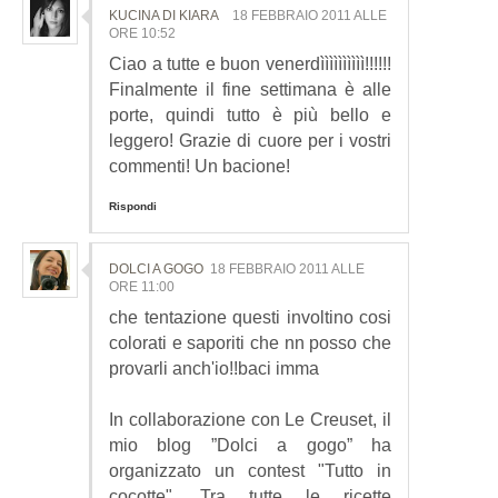
KUCINA DI KIARA
18 FEBBRAIO 2011 ALLE
ORE 10:52
Ciao a tutte e buon venerdìììììììììì!!!!!!
Finalmente il fine settimana è alle
porte, quindi tutto è più bello e
leggero! Grazie di cuore per i vostri
commenti! Un bacione!
Rispondi
DOLCI A GOGO
18 FEBBRAIO 2011 ALLE
ORE 11:00
che tentazione questi involtino cosi
colorati e saporiti che nn posso che
provarli anch'io!!baci imma
In collaborazione con Le Creuset, il
mio blog ”Dolci a gogo” ha
organizzato un contest "Tutto in
cocotte". Tra tutte le ricette