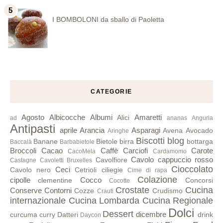
I BOMBOLONI da sballo di Paoletta
CATEGORIE
Agosto
Albicocche
Albumi
Amaretti
Alici
ad
ananas
Anguria
Antipasti
aprile
Arancia
Asparagi
Avena
Avocado
Aringhe
Biscotti
blog
Banane
Bietole
birra
bottarga
Baccalà
Barbabietole
Broccoli
Cacao
Caffè
Carciofi
Carote
CacoMela
Cardamomo
Cavolo cappuccio rosso
Cavolfiore
Castagne
Cavoletti Bruxelles
Cioccolato
Ceci
Cavolo nero
Cetrioli
ciliegie
Cime di rapa
Colazione
cipolle
Cocco
clementine
Concorsi
Cocotte
Crostate
Cucina
Conserve
Contorni
Cozze
Crudismo
Crauti
internazionale
Cucina Lombarda
Cucina Regionale
Dolci
Dessert
dicembre
curcuma
curry
Datteri
drink
Daycon