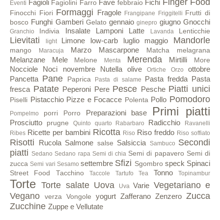
Finger Food
Fagioli
Fave
Fichi
Fagiolini
Farro
febbraio
Eventi
Formaggi
Fragole
Finocchi
Fiori
Frutti di
Frangipane
Friggitelli
Funghi
Gamberi
gennaio
giugno
Gnocchi
bosco
Gelato
ginepro
Insalate
Lamponi
Latte
Indivia
Lenticchie
Granchio
Lavanda
Lievitati
Mandorle
Limone
low-carb
luglio
maggio
light
Marzo
Mascarpone
mango
Matcha
melagrana
Maracuja
Merenda
Melanzane
Mele
Mirtilli
Melone
More
Menta
Nocciole
Noci
novembre
Nutella
olive
ottobre
Ortiche
Orzo
Pane
Pancetta
Pasta fredda
Pasta
Paprica
Pasta di salame
Patate
Pesce
Piatti unici
fresca
Peperoni
Pere
Pesche
Pomodoro
Pistacchio
Pizze e Focacce
Pollo
Piselli
Polenta
Primi piatti
Preparazioni base
porri
Porro
Pompelmo
Prosciutto
Radicchio
prugne
Quinto quarto
Rabarbaro
Ravanelli
Ricotta
Ricette per bambini
Riso freddo
Ribes
Riso
Riso soffiato
Risotti
Secondi
Rucola
Salmone
Salsiccia
salse
Sambuco
piatti
Semi di papavero
Semi di
Sedano
Sedano rapa
Semi di chia
Sfizi
settembre
speck
Spinaci
zucca
Sgombro
Semi vari
Sesamo
Tonno
Street Food
Tacchino
Taccole
Tartufo
Tea
Topinambur
Torte
Torte salate
Uova
Vegetariano e
Varie
Uva
Vegano
Zucca
yogurt
Zafferano
Zenzero
verza
Vongole
Zucchine
Zuppe e Vellutate