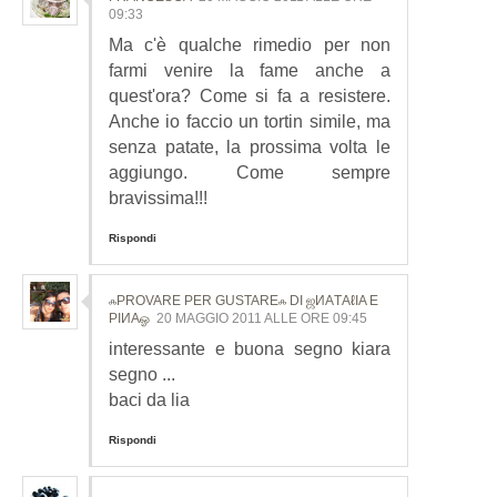
09:33
Ma c'è qualche rimedio per non
farmi venire la fame anche a
quest'ora? Come si fa a resistere.
Anche io faccio un tortin simile, ma
senza patate, la prossima volta le
aggiungo. Come sempre
bravissima!!!
Rispondi
ஃPROVARE PER GUSTAREஃ DI ஜИΑТΑℓΙΑ E
ΡΙИΑஓ
20 MAGGIO 2011 ALLE ORE 09:45
interessante e buona segno kiara
segno ...
baci da lia
Rispondi