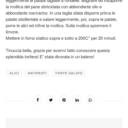
leggermente le patate tagliate a rondelle. Bagnare ed insaporire
la mollica del pane sbriciolata con abbondante olio e
abbondante rosmarino.
In una teglia oliata disporre prima le
patate sbollentate e salare leggermente, poi, sopra le patate,
porre le alici ed infine la mollica. Sulla mollica spremere il
limone.
Mettere in forno statico sopra e sotto a 200C° per 20 minuti.
Tinuccia bella, grazie per avermi fatto conoscere questa
splendida tortiera! E' stata divorata in un baleno!
ALICI
ANTIPASTI
TORTE SALATE