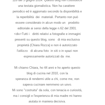
126 del 3 giugno 2014. Questo blog non costituisce
una testata giornalistica. Non ha carattere
periodico ed è aggiornato secondo la disponibilità e
la reperibilità dei materiali. Pertanto non può
essere considerato in alcun modo un prodotto
editoriale ai sensi della legge n.62 del 2001.
<div>Tutti i diritti relativi a fotografie e immagini
presenti su questo blog, sono di mia esclusiva
proprietà (Chiara Rozza) e non è autorizzato
l'utilizzo di alcuna foto in siti o in spazi non
espressamente autorizzati da me.
Mi chiamo Chiara, ho 44 anni e ho aperto questo
blog di cucina nel 2010, con la
speranza di rendermi utile a chi, come me, non
sapeva cucinare nemmeno un uovo.
Mi sono "costruita" da sola, con tenacia e curiosità,
ma i consigli e l'esperienza di mia madre mi hanno
aiutata in maniera decisiva.