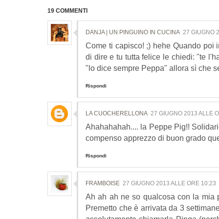
19 COMMENTI
DANJA | UN PINGUINO IN CUCINA
27 GIUGNO 2
Come ti capisco! ;) hehe Quando poi i
di dire e tu tutta felice le chiedi: "te
"lo dice sempre Peppa" allora sì che sei
Rispondi
LA CUOCHERELLONA
27 GIUGNO 2013 ALLE O
Ahahahahah.... la Peppe Pig!! Solidarie
compenso apprezzo di buon grado ques
Rispondi
FRAMBOISE
27 GIUGNO 2013 ALLE ORE 10:23
Ah ah ah ne so qualcosa con la mia p
Premetto che è arrivata da 3 settimane