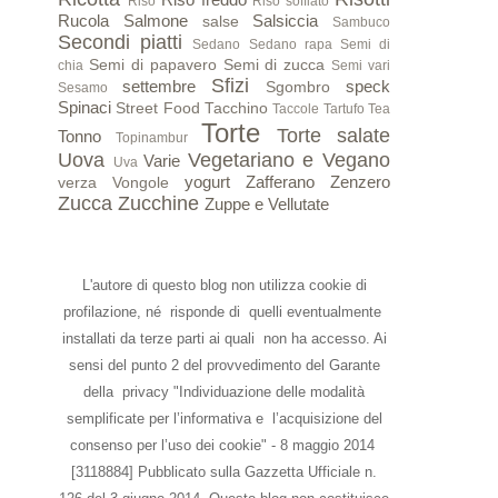
Riso
Riso soffiato
Rucola
Salmone
Salsiccia
salse
Sambuco
Secondi piatti
Sedano
Sedano rapa
Semi di
Semi di papavero
Semi di zucca
chia
Semi vari
Sfizi
settembre
speck
Sgombro
Sesamo
Spinaci
Street Food
Tacchino
Taccole
Tartufo
Tea
Torte
Torte salate
Tonno
Topinambur
Uova
Vegetariano e Vegano
Varie
Uva
yogurt
Zafferano
Zenzero
verza
Vongole
Zucca
Zucchine
Zuppe e Vellutate
L'autore di questo blog non utilizza cookie di
profilazione, né risponde di quelli eventualmente
installati da terze parti ai quali non ha accesso. Ai
sensi del punto 2 del provvedimento del Garante
della privacy "Individuazione delle modalità
semplificate per l’informativa e l’acquisizione del
consenso per l’uso dei cookie" - 8 maggio 2014
[3118884] Pubblicato sulla Gazzetta Ufficiale n.