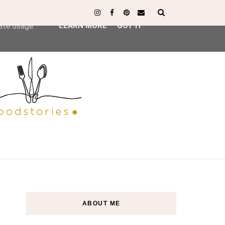
ser-agent
rate usage
LEARN MORE
GOT IT
ABOUT ME