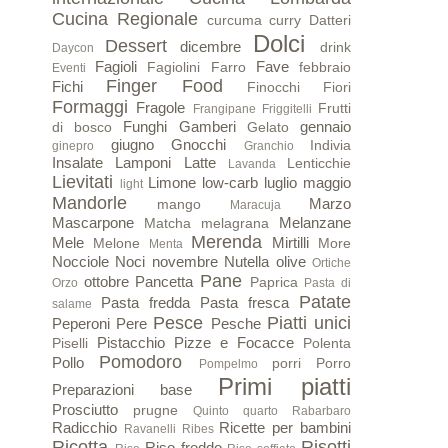
Cucina Regionale
curcuma
curry
Datteri
Dolci
Dessert
dicembre
drink
Daycon
Fagioli
Fave
Fagiolini
Farro
febbraio
Eventi
Finger Food
Fichi
Finocchi
Fiori
Formaggi
Fragole
Frutti
Frangipane
Friggitelli
Funghi
Gamberi
gennaio
di bosco
Gelato
giugno
Gnocchi
Indivia
ginepro
Granchio
Insalate
Lamponi
Latte
Lenticchie
Lavanda
Lievitati
Limone
low-carb
luglio
maggio
light
Mandorle
Marzo
mango
Maracuja
Mascarpone
Melanzane
Matcha
melagrana
Merenda
Mele
Mirtilli
Melone
More
Menta
Nocciole
Noci
novembre
Nutella
olive
Ortiche
Pane
ottobre
Pancetta
Paprica
Orzo
Pasta di
Patate
Pasta fredda
Pasta fresca
salame
Pesce
Piatti unici
Peperoni
Pere
Pesche
Pistacchio
Pizze e Focacce
Piselli
Polenta
Pomodoro
Pollo
porri
Porro
Pompelmo
Primi piatti
Preparazioni base
Prosciutto
prugne
Quinto quarto
Rabarbaro
Radicchio
Ricette per bambini
Ravanelli
Ribes
Ricotta
Risotti
Riso freddo