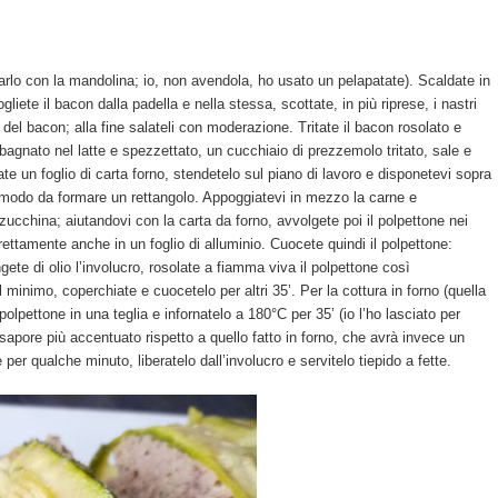
farlo con la mandolina; io, non avendola, ho usato un pelapatate). Scaldate in
gliete il bacon dalla padella e nella stessa, scottate, in più riprese, i nastri
del bacon; alla fine salateli con moderazione. Tritate il bacon rosolato e
 bagnato nel latte e spezzettato, un cucchiaio di prezzemolo tritato, sale e
te un foglio di carta forno, stendetelo sul piano di lavoro e disponetevi sopra
in modo da formare un rettangolo. Appoggiatevi in mezzo la carne e
i zucchina; aiutandovi con la carta da forno, avvolgete poi il polpettone nei
rettamente anche in un foglio di alluminio. Cuocete quindi il polpettone:
gete di olio l’involucro, rosolate a fiamma viva il polpettone così
 minimo, coperchiate e cuocetelo per altri 35’. Per la cottura in forno (quella
polpettone in una teglia e infornatelo a 180°C per 35’ (io l’ho lasciato per
 sapore più accentuato rispetto a quello fatto in forno, che avrà invece un
 per qualche minuto, liberatelo dall’involucro e servitelo tiepido a fette.