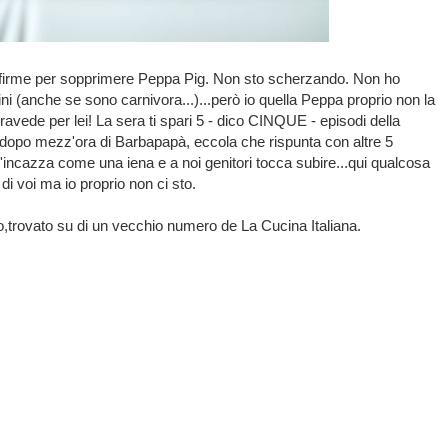
e firme per sopprimere Peppa Pig. Non sto scherzando. Non ho
ni (anche se sono carnivora...)...però io quella Peppa proprio non la
travede per lei! La sera ti spari 5 - dico CINQUE - episodi della
oi, dopo mezz'ora di Barbapapà, eccola che rispunta con altre 5
'incazza come una iena e a noi genitori tocca subire...qui qualcosa
i voi ma io proprio non ci sto.
o,trovato su di un vecchio numero de La Cucina Italiana.