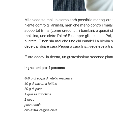
Mi chiedo se mai un giorno sarà possibile raccoglier
niente contro gli animali, men che meno contro i maiali
sopporto! E Iris (come credo tutti i bambini, o quasi) s
maialina, uno dietro l'altro! E sempre gli stessi!!!!! P
puntate! E non sia mai che uno giri canale! La bimba s
deve cambiare cara Peppa o cara Iris...vedetevela tra d
E ora eccovi la ricetta, un gustosissimo secondo piatt
Ingredienti per 4 persone:
400 g di polpa di vitello macinata
80 g di bacon a fettine
50 g di pane
1 grossa zucchina
1 uovo
prezzemolo
olio extra vergine oliva