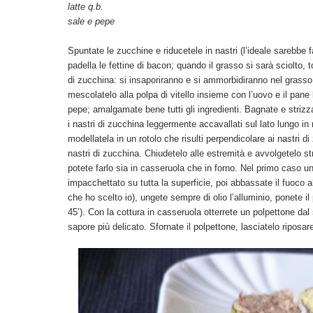
latte q.b.
sale e pepe
Spuntate le zucchine e riducetele in nastri (l’ideale sarebbe 
padella le fettine di bacon; quando il grasso si sarà sciolto, to
di zucchina: si insaporiranno e si ammorbidiranno nel grasso 
mescolatelo alla polpa di vitello insieme con l’uovo e il pane
pepe; amalgamate bene tutti gli ingredienti. Bagnate e strizza
i nastri di zucchina leggermente accavallati sul lato lungo 
modellatela in un rotolo che risulti perpendicolare ai nastri d
nastri di zucchina. Chiudetelo alle estremità e avvolgetelo st
potete farlo sia in casseruola che in forno. Nel primo caso un
impacchettato su tutta la superficie, poi abbassate il fuoco al
che ho scelto io), ungete sempre di olio l’alluminio, ponete il 
45’). Con la cottura in casseruola otterrete un polpettone dal
sapore più delicato. Sfornate il polpettone, lasciatelo riposare