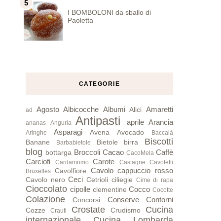
I BOMBOLONI da sballo di
Paoletta
CATEGORIE
Agosto
Albicocche
Albumi
Amaretti
Alici
ad
Antipasti
aprile
Arancia
ananas
Anguria
Asparagi
Avena
Avocado
Aringhe
Baccalà
Biscotti
Banane
Bietole
birra
Barbabietole
blog
Broccoli
Cacao
Caffè
bottarga
CacoMela
Carciofi
Carote
Cardamomo
Castagne
Cavoletti
Cavolo cappuccio rosso
Cavolfiore
Bruxelles
Ceci
Cavolo nero
Cetrioli
ciliegie
Cime di rapa
Cioccolato
cipolle
Cocco
clementine
Cocotte
Colazione
Conserve
Contorni
Concorsi
Crostate
Cucina
Cozze
Crudismo
Crauti
internazionale
Cucina Lombarda