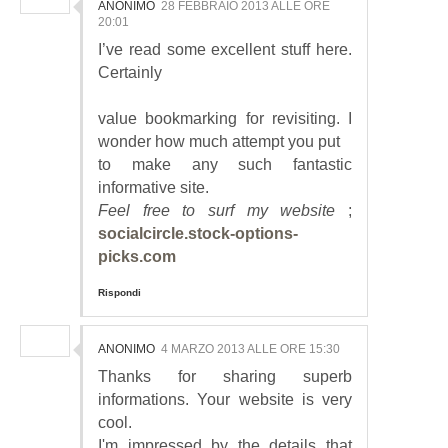
ANONIMO
28 FEBBRAIO 2013 ALLE ORE
20:01
I’ve read some excellent stuff here.
Certainly
value bookmarking for revisiting. I
wonder how much attempt you put
to make any such fantastic
informative site.
Feel free to surf my website
;
socialcircle.stock-options-
picks.com
Rispondi
ANONIMO
4 MARZO 2013 ALLE ORE 15:30
Thanks for sharing superb
informations. Your website is very
cool.
I'm impressed by the details that