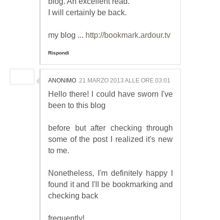
blog. An excellent read.
I will certainly be back.
my blog ...
http://bookmark.ardour.tv
Rispondi
ANONIMO
21 MARZO 2013 ALLE ORE 03:01
Hello there! I could have sworn I've
been to this blog
before but after checking through
some of the post I realized it's new
to me.
Nonetheless, I'm definitely happy I
found it and I'll be bookmarking and
checking back
frequently!