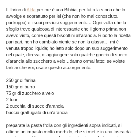
Il librino di
Alda
per me è una Bibbia, per tutta la storia che lo
avvolge e soprattutto per lei (che non ho mai conosciuto,
purtroppo) e i suoi preziosi suggerimenti…. Ogni volta che lo
sfoglio trovo qualcosa di interessante che il giorno prima non
avevo visto, come questi biscottini all’arancia. Riporto la ricetta
pari pari, non ho cambiato niente se non la glassa… mi è
venuta troppo liquida; ho letto solo dopo un suo suggerimento
nel quale, diceva, di aggiungere solo qualche goccia di succo
d’arancia allo zucchero a velo…danno ormai fatto; se volete
farli anche voi, usate questo accorgimento.
250 gr di farina
150 gr di burro
75 gr di zucchero a velo
2 tuorli
2 cucchiai di succo d’arancia
buccia grattugiata di un’arancia
preparate la pasta frolla con gli ingredienti sopra indicati, si
ottiene un impasto molto morbido, che si mette in una tasca da