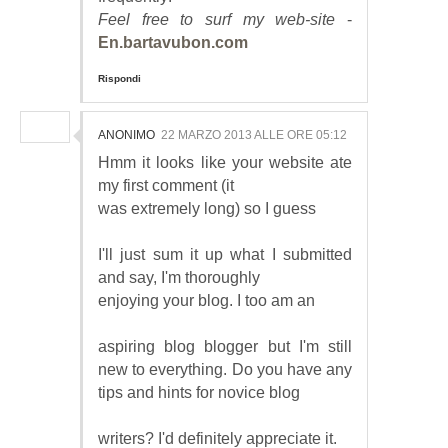
Feel free to surf my web-site
-
En.bartavubon.com
Rispondi
ANONIMO
22 MARZO 2013 ALLE ORE 05:12
Hmm it looks like your website ate
my first comment (it
was extremely long) so I guess
I'll just sum it up what I submitted
and say, I'm thoroughly
enjoying your blog. I too am an
aspiring blog blogger but I'm still
new to everything. Do you have any
tips and hints for novice blog
writers? I'd definitely appreciate it.