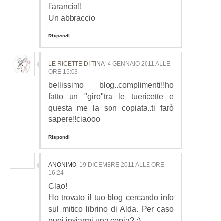
l'arancia!!
Un abbraccio
Rispondi
LE RICETTE DI TINA
4 GENNAIO 2011 ALLE
ORE 15:03
bellissimo blog..complimenti!!ho
fatto un "giro"tra le tuericette e
questa me la son copiata..ti farò
sapere!!ciaooo
Rispondi
ANONIMO
19 DICEMBRE 2011 ALLE ORE
16:24
Ciao!
Ho trovato il tuo blog cercando info
sul mitico librino di Alda. Per caso
puoi inviarmi una copia? :)