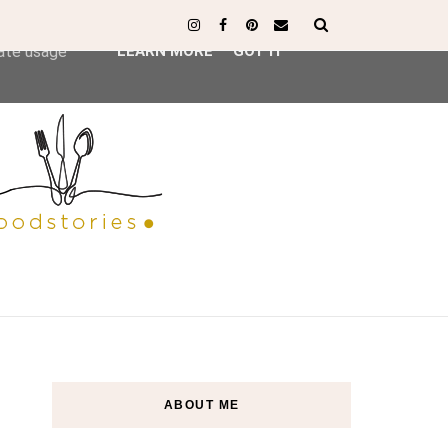
ser-agent
rate usage
LEARN MORE
GOT IT
ABOUT ME