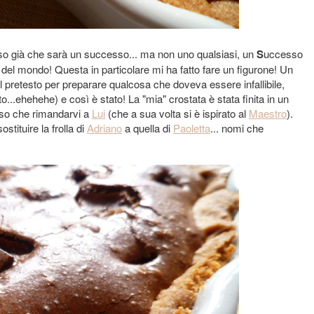
o già che sarà un successo... ma non uno qualsiasi, un
S
uccesso
 del mondo! Questa in particolare mi ha fatto fare un figurone! Un
l pretesto per preparare qualcosa che doveva essere infallibile,
to...ehehehe) e così è stato! La "mia" crostata è stata finita in un
osso che rimandarvi a
Lui
(che a sua volta si è ispirato al
Maestro
).
stituire la frolla di
Adriano
a quella di
Paoletta
... nomi che