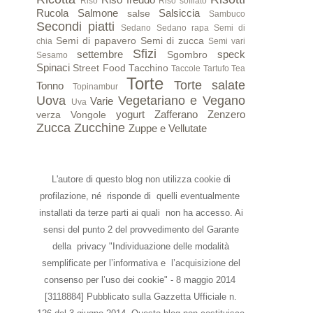
Riso
Riso soffiato
Rucola
Salmone
Salsiccia
salse
Sambuco
Secondi piatti
Sedano
Sedano rapa
Semi di
Semi di papavero
Semi di zucca
chia
Semi vari
Sfizi
settembre
speck
Sgombro
Sesamo
Spinaci
Street Food
Tacchino
Taccole
Tartufo
Tea
Torte
Torte salate
Tonno
Topinambur
Uova
Vegetariano e Vegano
Varie
Uva
yogurt
Zafferano
Zenzero
verza
Vongole
Zucca
Zucchine
Zuppe e Vellutate
L'autore di questo blog non utilizza cookie di
profilazione, né risponde di quelli eventualmente
installati da terze parti ai quali non ha accesso. Ai
sensi del punto 2 del provvedimento del Garante
della privacy "Individuazione delle modalità
semplificate per l’informativa e l’acquisizione del
consenso per l’uso dei cookie" - 8 maggio 2014
[3118884] Pubblicato sulla Gazzetta Ufficiale n.