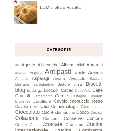
La Michetta o Rosetta
CATEGORIE
Agosto
Albicocche
Albumi
Amaretti
Alici
ad
Antipasti
aprile
Arancia
ananas
Anguria
Asparagi
Avena
Avocado
Aringhe
Baccalà
Biscotti
Banane
Bietole
birra
Barbabietole
blog
Broccoli
Cacao
Caffè
bottarga
CacoMela
Carciofi
Carote
Cardamomo
Castagne
Cavoletti
Cavolo cappuccio rosso
Cavolfiore
Bruxelles
Ceci
Cavolo nero
Cetrioli
ciliegie
Cime di rapa
Cioccolato
cipolle
Cocco
clementine
Cocotte
Colazione
Conserve
Contorni
Concorsi
Crostate
Cucina
Cozze
Crudismo
Crauti
internazionale
Cucina Lombarda