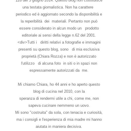
126 del 3 giugno 2014. Questo blog non costituisce
una testata giornalistica. Non ha carattere
periodico ed è aggiornato secondo la disponibilità e
la reperibilità dei materiali. Pertanto non può
essere considerato in alcun modo un prodotto
editoriale ai sensi della legge n.62 del 2001.
<div>Tutti i diritti relativi a fotografie e immagini
presenti su questo blog, sono di mia esclusiva
proprietà (Chiara Rozza) e non è autorizzato
l'utilizzo di alcuna foto in siti o in spazi non
espressamente autorizzati da me.
Mi chiamo Chiara, ho 44 anni e ho aperto questo
blog di cucina nel 2010, con la
speranza di rendermi utile a chi, come me, non
sapeva cucinare nemmeno un uovo.
Mi sono "costruita" da sola, con tenacia e curiosità,
ma i consigli e l'esperienza di mia madre mi hanno
aiutata in maniera decisiva.