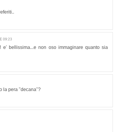
feriti..
E 09:23
 e' bellissima...e non oso immaginare quanto sia
o la pera "decana"?