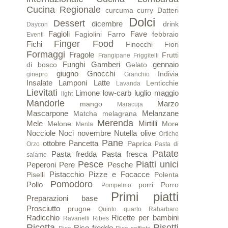
Cucina Regionale
curcuma
curry
Datteri
Dolci
Dessert
dicembre
drink
Daycon
Fagioli
Fave
Fagiolini
Farro
febbraio
Eventi
Finger Food
Fichi
Finocchi
Fiori
Formaggi
Fragole
Frutti
Frangipane
Friggitelli
Funghi
Gamberi
gennaio
di bosco
Gelato
giugno
Gnocchi
Indivia
ginepro
Granchio
Insalate
Lamponi
Latte
Lenticchie
Lavanda
Lievitati
Limone
low-carb
luglio
maggio
light
Mandorle
Marzo
mango
Maracuja
Mascarpone
Melanzane
Matcha
melagrana
Merenda
Mele
Mirtilli
Melone
More
Menta
Nocciole
Noci
novembre
Nutella
olive
Ortiche
Pane
ottobre
Pancetta
Paprica
Orzo
Pasta di
Patate
Pasta fredda
Pasta fresca
salame
Pesce
Piatti unici
Peperoni
Pere
Pesche
Pistacchio
Pizze e Focacce
Piselli
Polenta
Pomodoro
Pollo
porri
Porro
Pompelmo
Primi piatti
Preparazioni base
Prosciutto
prugne
Quinto quarto
Rabarbaro
Radicchio
Ricette per bambini
Ravanelli
Ribes
Ricotta
Risotti
Riso freddo