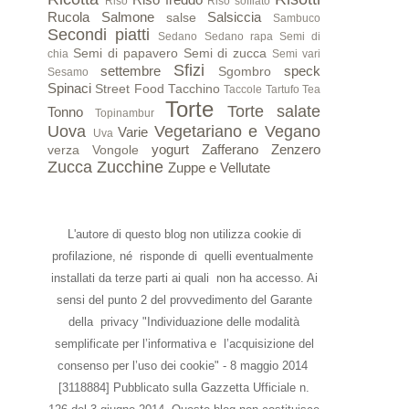
Riso
Riso soffiato
Rucola
Salmone
Salsiccia
salse
Sambuco
Secondi piatti
Sedano
Sedano rapa
Semi di
Semi di papavero
Semi di zucca
chia
Semi vari
Sfizi
settembre
speck
Sgombro
Sesamo
Spinaci
Street Food
Tacchino
Taccole
Tartufo
Tea
Torte
Torte salate
Tonno
Topinambur
Uova
Vegetariano e Vegano
Varie
Uva
yogurt
Zafferano
Zenzero
verza
Vongole
Zucca
Zucchine
Zuppe e Vellutate
L'autore di questo blog non utilizza cookie di
profilazione, né risponde di quelli eventualmente
installati da terze parti ai quali non ha accesso. Ai
sensi del punto 2 del provvedimento del Garante
della privacy "Individuazione delle modalità
semplificate per l’informativa e l’acquisizione del
consenso per l’uso dei cookie" - 8 maggio 2014
[3118884] Pubblicato sulla Gazzetta Ufficiale n.