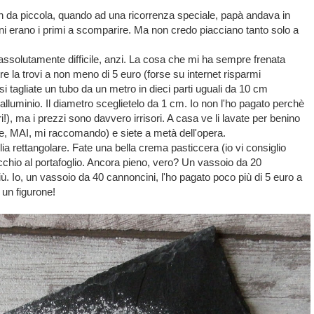
in da piccola, quando ad una ricorrenza speciale, papà andava in
ni erano i primi a scomparire. Ma non credo piacciano tanto solo a
assolutamente difficile, anzi. La cosa che mi ha sempre frenata
re la trovi a non meno di 5 euro (forse su internet risparmi
i tagliate un tubo da un metro in dieci parti uguali da 10 cm
alluminio. Il diametro sceglietelo da 1 cm. Io non l'ho pagato perchè
), ma i prezzi sono davvero irrisori. A casa ve li lavate per benino
glie, MAI, mi raccomando) e siete a metà dell'opera.
lia rettangolare. Fate una bella crema pasticcera (io vi consiglio
chio al portafoglio. Ancora pieno, vero? Un vassoio da 20
ù. Io, un vassoio da 40 cannoncini, l'ho pagato poco più di 5 euro a
 un figurone!