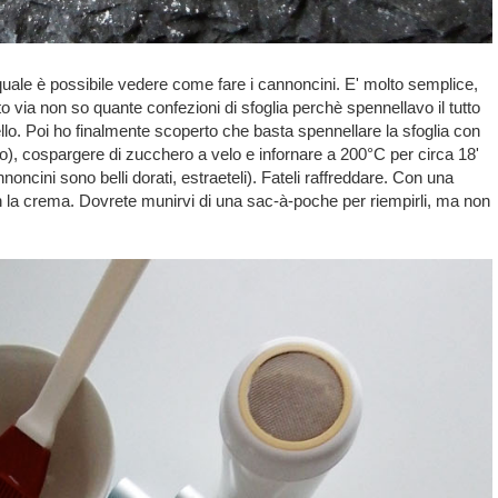
l quale è possibile vedere come fare i cannoncini. E' molto semplice,
o via non so quante confezioni di sfoglia perchè spennellavo il tutto
llo. Poi ho finalmente scoperto che basta spennellare la sfoglia con
o), cospargere di zucchero a velo e infornare a 200°C per circa 18'
noncini sono belli dorati, estraeteli). Fateli raffreddare. Con una
con la crema. Dovrete munirvi di una sac-à-poche per riempirli, ma non