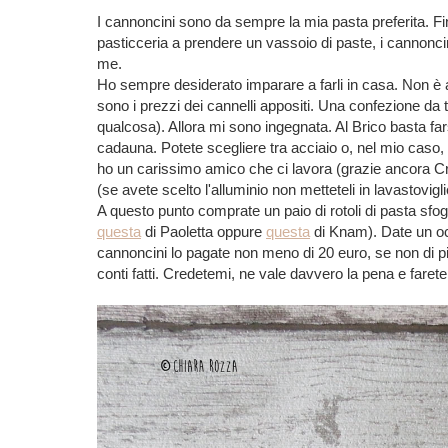
I cannoncini sono da sempre la mia pasta preferita. F
pasticceria a prendere un vassoio di paste, i cannonci
me.
Ho sempre desiderato imparare a farli in casa. Non è 
sono i prezzi dei cannelli appositi. Una confezione da t
qualcosa). Allora mi sono ingegnata. Al Brico basta fars
cadauna. Potete scegliere tra acciaio o, nel mio caso, 
ho un carissimo amico che ci lavora (grazie ancora Cri!
(se avete scelto l'alluminio non metteteli in lavastovi
A questo punto comprate un paio di rotoli di pasta sfog
questa
di Paoletta oppure
questa
di Knam). Date un oc
cannoncini lo pagate non meno di 20 euro, se non di pi
conti fatti. Credetemi, ne vale davvero la pena e farete