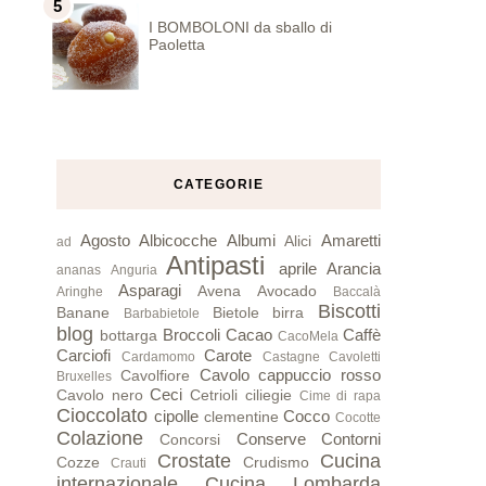
I BOMBOLONI da sballo di
Paoletta
CATEGORIE
Agosto
Albicocche
Albumi
Amaretti
Alici
ad
Antipasti
aprile
Arancia
ananas
Anguria
Asparagi
Avena
Avocado
Aringhe
Baccalà
Biscotti
Banane
Bietole
birra
Barbabietole
blog
Broccoli
Cacao
Caffè
bottarga
CacoMela
Carciofi
Carote
Cardamomo
Castagne
Cavoletti
Cavolo cappuccio rosso
Cavolfiore
Bruxelles
Ceci
Cavolo nero
Cetrioli
ciliegie
Cime di rapa
Cioccolato
cipolle
Cocco
clementine
Cocotte
Colazione
Conserve
Contorni
Concorsi
Crostate
Cucina
Cozze
Crudismo
Crauti
internazionale
Cucina Lombarda