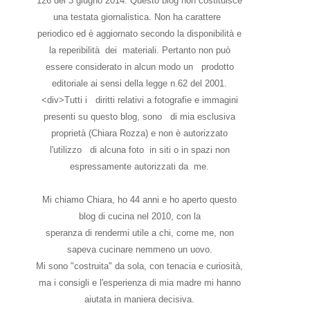
126 del 3 giugno 2014. Questo blog non costituisce
una testata giornalistica. Non ha carattere
periodico ed è aggiornato secondo la disponibilità e
la reperibilità dei materiali. Pertanto non può
essere considerato in alcun modo un prodotto
editoriale ai sensi della legge n.62 del 2001.
<div>Tutti i diritti relativi a fotografie e immagini
presenti su questo blog, sono di mia esclusiva
proprietà (Chiara Rozza) e non è autorizzato
l'utilizzo di alcuna foto in siti o in spazi non
espressamente autorizzati da me.
Mi chiamo Chiara, ho 44 anni e ho aperto questo
blog di cucina nel 2010, con la
speranza di rendermi utile a chi, come me, non
sapeva cucinare nemmeno un uovo.
Mi sono "costruita" da sola, con tenacia e curiosità,
ma i consigli e l'esperienza di mia madre mi hanno
aiutata in maniera decisiva.