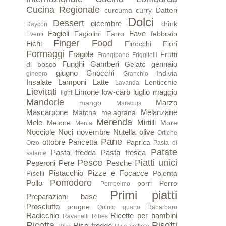
Cucina Regionale
curcuma
curry
Datteri
Dolci
Dessert
dicembre
drink
Daycon
Fagioli
Fave
Fagiolini
Farro
febbraio
Eventi
Finger Food
Fichi
Finocchi
Fiori
Formaggi
Fragole
Frutti
Frangipane
Friggitelli
Funghi
Gamberi
gennaio
di bosco
Gelato
giugno
Gnocchi
Indivia
ginepro
Granchio
Insalate
Lamponi
Latte
Lenticchie
Lavanda
Lievitati
Limone
low-carb
luglio
maggio
light
Mandorle
Marzo
mango
Maracuja
Mascarpone
Melanzane
Matcha
melagrana
Merenda
Mele
Mirtilli
Melone
More
Menta
Nocciole
Noci
novembre
Nutella
olive
Ortiche
Pane
ottobre
Pancetta
Paprica
Orzo
Pasta di
Patate
Pasta fredda
Pasta fresca
salame
Pesce
Piatti unici
Peperoni
Pere
Pesche
Pistacchio
Pizze e Focacce
Piselli
Polenta
Pomodoro
Pollo
porri
Porro
Pompelmo
Primi piatti
Preparazioni base
Prosciutto
prugne
Quinto quarto
Rabarbaro
Radicchio
Ricette per bambini
Ravanelli
Ribes
Ricotta
Risotti
Riso freddo