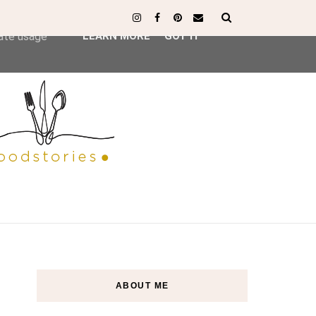
ser-agent
rate usage
LEARN MORE
GOT IT
ABOUT ME