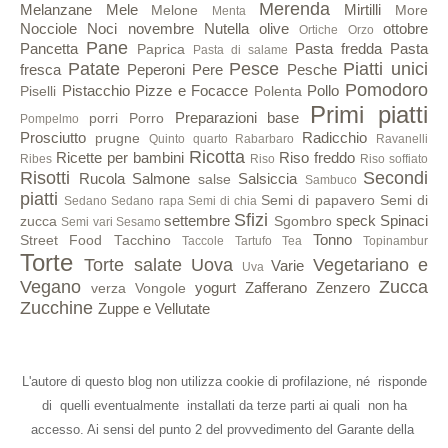
Merenda
Melanzane
Mele
Mirtilli
Melone
More
Menta
Nocciole
Noci
novembre
Nutella
olive
ottobre
Ortiche
Orzo
Pane
Pancetta
Pasta fredda
Pasta
Paprica
Pasta di salame
Patate
Pesce
Piatti unici
fresca
Peperoni
Pere
Pesche
Pomodoro
Pistacchio
Pizze e Focacce
Pollo
Piselli
Polenta
Primi piatti
Preparazioni base
porri
Porro
Pompelmo
Prosciutto
Radicchio
prugne
Quinto quarto
Rabarbaro
Ravanelli
Ricotta
Ricette per bambini
Riso freddo
Ribes
Riso
Riso soffiato
Risotti
Secondi
Rucola
Salmone
Salsiccia
salse
Sambuco
piatti
Semi di papavero
Semi di
Sedano
Sedano rapa
Semi di chia
Sfizi
settembre
speck
Spinaci
zucca
Sgombro
Semi vari
Sesamo
Tonno
Street Food
Tacchino
Taccole
Tartufo
Tea
Topinambur
Torte
Torte salate
Uova
Vegetariano e
Varie
Uva
Vegano
Zucca
yogurt
Zafferano
Zenzero
verza
Vongole
Zucchine
Zuppe e Vellutate
L'autore di questo blog non utilizza cookie di profilazione, né risponde
di quelli eventualmente installati da terze parti ai quali non ha
accesso. Ai sensi del punto 2 del provvedimento del Garante della