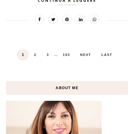
CONTINUA A LEGGERE
...
1
2
3
193
NEXT
LAST
ABOUT ME