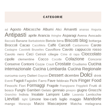
CATEGORIE
Agosto
Albicocche
Albumi
Amaretti
Alici
ad
ananas
Anguria
Antipasti
aprile
Arancia
Asparagi
Avena
Avocado
Aringhe
Biscotti
blog
Banane
Bietole
birra
bottarga
Baccalà
Barbabietole
Broccoli
Cacao
Caffè
Carciofi
Carote
CacoMela
Cardamomo
Cavolo cappuccio rosso
Cavolfiore
Castagne
Cavoletti Bruxelles
Cioccolato
Ceci
Cavolo nero
Cetrioli
ciliegie
Cime di rapa
Colazione
cipolle
Cocco
clementine
Concorsi
Cocotte
Crostate
Cucina
Conserve
Contorni
Cozze
Crudismo
Crauti
internazionale
Cucina Lombarda
Cucina Regionale
Dolci
Dessert
dicembre
curcuma
curry
Datteri
drink
Daycon
Finger Food
Fagioli
Fave
Fichi
Fagiolini
Farro
febbraio
Eventi
Formaggi
Fragole
Finocchi
Fiori
Frutti di
Frangipane
Friggitelli
Funghi
Gamberi
gennaio
giugno
Gnocchi
bosco
Gelato
ginepro
Insalate
Lamponi
Latte
Indivia
Lenticchie
Granchio
Lavanda
Lievitati
Mandorle
Limone
low-carb
luglio
maggio
light
Marzo
Mascarpone
mango
Matcha
melagrana
Maracuja